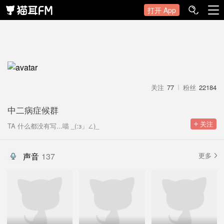
打开 App
关注
77
粉丝
22184
中二病症候群
 关注
TA 什么都没有写...喵 _(:з」∠)_
声音
137
更多