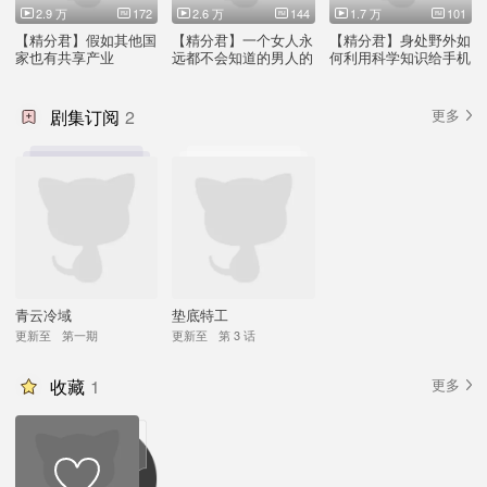
2.9 万
172
2.6 万
144
1.7 万
101
【精分君】假如其他国
【精分君】一个女人永
【精分君】身处野外如
家也有共享产业
远都不会知道的男人的
何利用科学知识给手机
秘密
充电
剧集订阅
2
更多
青云冷域
垫底特工
更新至
第一期
更新至
第 3 话
收藏
1
更多