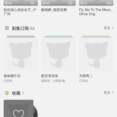
86
--
35
--
37
3
刻在我心底的名字_卢
醒着醉_隔壁老樊
Fly Me To The Moon_
广仲
Olivia Ong
剧集订阅
62
更多
偷偷藏不住
配音系宿舍
天降男二
已完结
更新至
小剧场·咖啡豆
已完结
收藏
1
更多