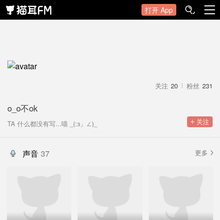
打开 App
关注
20
粉丝
231
o_o不ok
 关注
TA 什么都没有写...喵 _(:з」∠)_
声音
37
更多