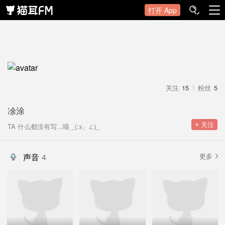
打开 App
关注
15
粉丝
5
凃涂
 关注
TA 什么都没有写...喵 _(:з」∠)_
声音
4
更多