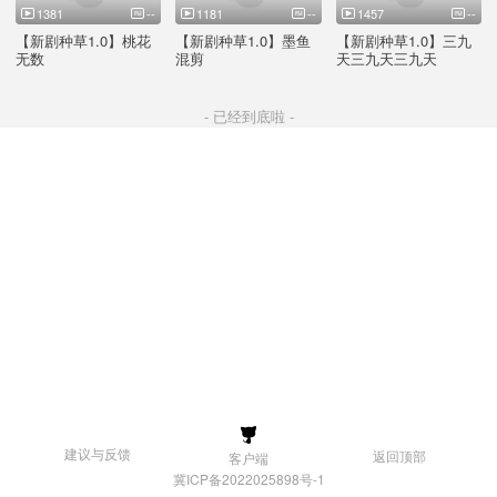
1381
--
1181
--
1457
--
【新剧种草1.0】桃花
【新剧种草1.0】墨鱼
【新剧种草1.0】三九
无数
混剪
天三九天三九天
- 已经到底啦 -
建议与反馈
返回顶部
客户端
冀ICP备2022025898号-1