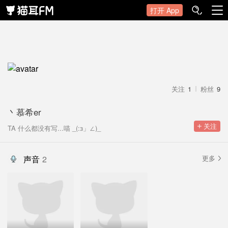
打开 App
关注
1
粉丝
9
丶慕希er
 关注
TA 什么都没有写...喵 _(:з」∠)_
声音
2
更多