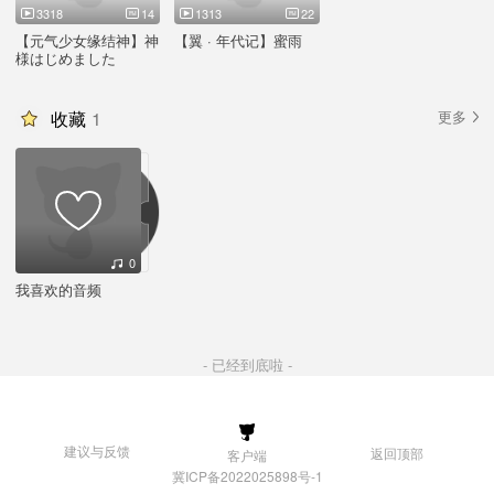
3318
14
1313
22
【元气少女缘结神】神
【翼 · 年代记】蜜雨
様はじめました
收藏
1
更多
0
我喜欢的音频
- 已经到底啦 -
建议与反馈
返回顶部
客户端
冀ICP备2022025898号-1