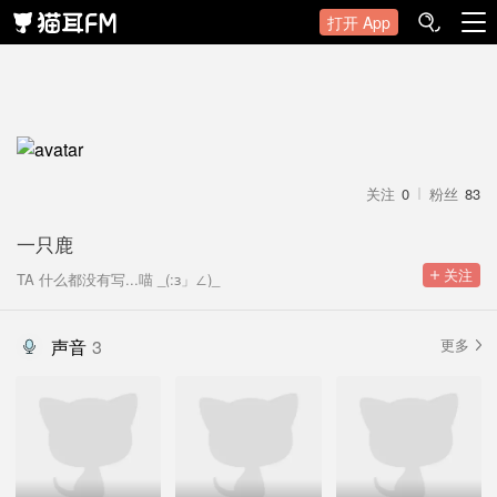
打开 App
关注
0
粉丝
83
一只鹿
 关注
TA 什么都没有写...喵 _(:з」∠)_
声音
3
更多