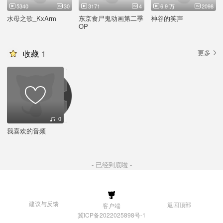
5340
30
3171
4
6.9 万
2098
水母之歌_KxArm
东京食尸鬼动画第二季
神谷的笑声
OP
收藏
1
更多
0
我喜欢的音频
- 已经到底啦 -
建议与反馈
返回顶部
客户端
冀ICP备2022025898号-1