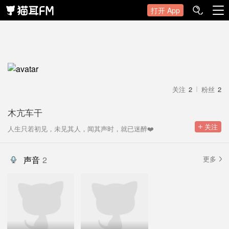
打开 App
关注
2
粉丝
2
木亢车干
 关注
人生只若初见，未见其人，闻其声时，就已迷醉❤️
声音
2
更多