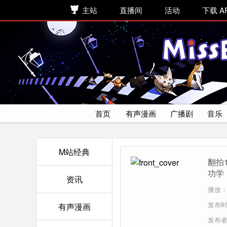
主站
直播间
活动
下载 A
首页
有声漫画
广播剧
音乐
M站经典
翻拍
功学
资讯
播放：
发布时间
有声漫画
发布