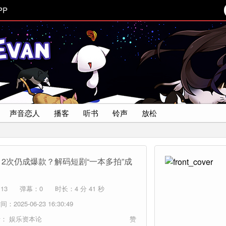
PP
声音恋人
播客
听书
铃声
放松
12次仍成爆款？解码短剧“一本多拍”成
13
弹幕：0
时长：4 分 41 秒
：2025-06-23 16:30:49
者：
娱乐资本论
赞