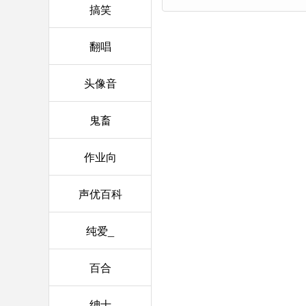
搞笑
翻唱
头像音
鬼畜
作业向
声优百科
纯爱_
百合
绅士