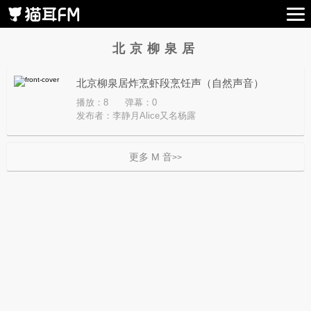
北京柳泉居
北京柳泉居炸烹虾段烹饪声（自然声音）
播放：8
弹幕：0
发布者：
李静月Alice又名杨露
更多 M 音
>>