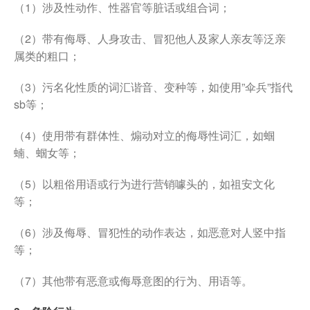
（1）涉及性动作、性器官等脏话或组合词；
（2）带有侮辱、人身攻击、冒犯他人及家人亲友等泛亲
属类的粗口；
（3）污名化性质的词汇谐音、变种等，如使用”伞兵”指代
sb等；
（4）使用带有群体性、煽动对立的侮辱性词汇，如蝈
蝻、蝈女等；
（5）以粗俗用语或行为进行营销噱头的，如祖安文化
等；
（6）涉及侮辱、冒犯性的动作表达，如恶意对人竖中指
等；
（7）其他带有恶意或侮辱意图的行为、用语等。