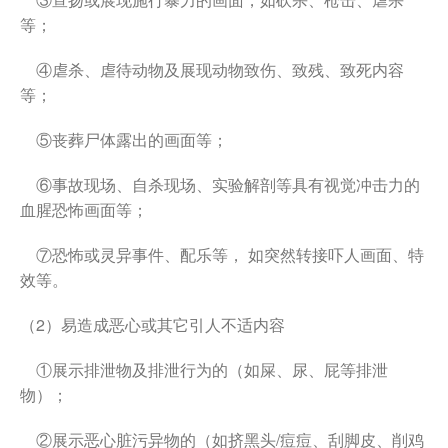
等；
④虐杀、虐待动物及展现动物致伤、致残、致死内容
等；
⑤丧葬尸体露出的画面等；
⑥事故现场、自杀现场、实验解剖等具有视觉冲击力的
血腥恐怖画面等；
⑦恐怖或灵异事件、配乐等， 如突然转接吓人画面、特
效等。
（2）易造成恶心或其它引人不适内容
①展示排泄物及排泄行为的（如屎、尿、屁等排泄
物）；
②展示恶心脏污异物的（如挤黑头/痘痘、刮脚皮、削鸡