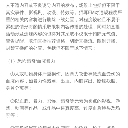
人不适内容或不良诱导内容的发布，场景上包括但不限于
真实事件、影视剧、动漫、特效等。猫耳FM对违规程度严
重的相关内容将进行删除下线处置，对程度较轻且不属于
累犯的情形将酌情采取限制内容传播的处理，同时如直播
活动涉及违规内容的也将对其采取不仅限于扣除元气值、
警告提醒、取消直播推荐资格、切断直播流、限制开播、
封禁直播间的处置。包括但不限于以下情形：
（1）恐怖猎奇/血腥暴力
①人或动物身体严重损伤、因暴力攻击导致流血受伤的
血腥内容，如暴力性残虐、出血、内脏露出、断肢残肢、
身首分离等；
②以血腥、暴力、恐怖、猎奇等元素为卖点的影视、游
戏、动画等作品，或作品中逼真度高、过度血腥镜头及场
景等；
③宣扬或展现施行暴力的画面，如砍杀、枪击、虐杀