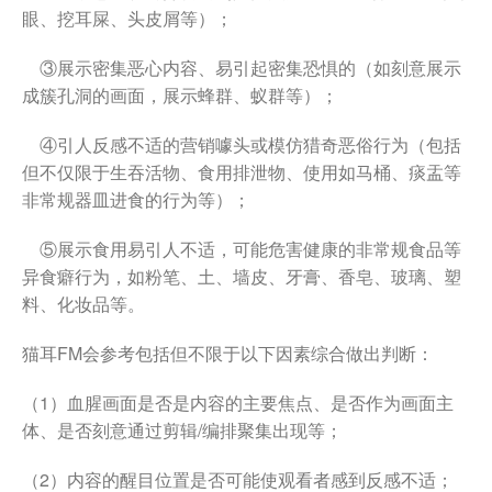
眼、挖耳屎、头皮屑等）；
③展示密集恶心内容、易引起密集恐惧的（如刻意展示
成簇孔洞的画面，展示蜂群、蚁群等）；
④引人反感不适的营销噱头或模仿猎奇恶俗行为（包括
但不仅限于生吞活物、食用排泄物、使用如马桶、痰盂等
非常规器皿进食的行为等）；
⑤展示食用易引人不适，可能危害健康的非常规食品等
异食癖行为，如粉笔、土、墙皮、牙膏、香皂、玻璃、塑
料、化妆品等。
猫耳FM会参考包括但不限于以下因素综合做出判断：
（1）血腥画面是否是内容的主要焦点、是否作为画面主
体、是否刻意通过剪辑/编排聚集出现等；
（2）内容的醒目位置是否可能使观看者感到反感不适；