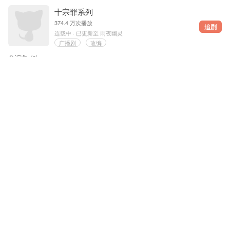
十宗罪系列
374.4 万次播放
追剧
连载中 · 已更新至 雨夜幽灵
广播剧
改编
参演集 (
3
)
1
尸骨奇谈
：孙子
(龙套)
2017-03-03
2
美人鱼汤
：画龙
(协役)
2017-05-19
3
雨夜幽灵
：司机
(龙套)
2019-07-06
裸替
337.7 万次播放
追剧
已完结 · 共 2 期
广播剧
改编
参演集 (
1
)
1
全一期
：男龙套甲
(龙套)
2021-05-10