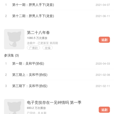
1
第十一期
：胖男人手下
(龙套)
2021-04-07
2
第十二期
：胖男人手下
(龙套)
2021-06-11
第二十八年春
1080.5 万次播放
追剧
连载中 · 已更新至 第四期
广播剧
改编
参演集 (
3
)
1
第一期
：吴和平
(协役)
2020-04-03
2
第三期上
：吴和平
(协役)
2021-02-08
3
第三期下
：吴和平
(协役)
2021-02-11
电子竞技存在一见钟情吗 第一季
693.2 万次播放
追剧
已完结 · 共 8 期