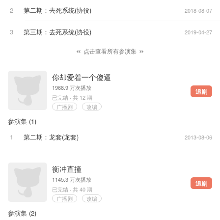
2
第二期
：去死系统
(协役)
2018-08-07
3
第三期
：去死系统
(协役)
2019-04-27
点击查看所有参演集
你却爱着一个傻逼
1968.9 万次播放
追剧
已完结 · 共 12 期
广播剧
改编
参演集 (
1
)
1
第二期
：龙套
(龙套)
2013-08-06
衡冲直撞
1145.3 万次播放
追剧
已完结 · 共 40 期
广播剧
改编
参演集 (
2
)