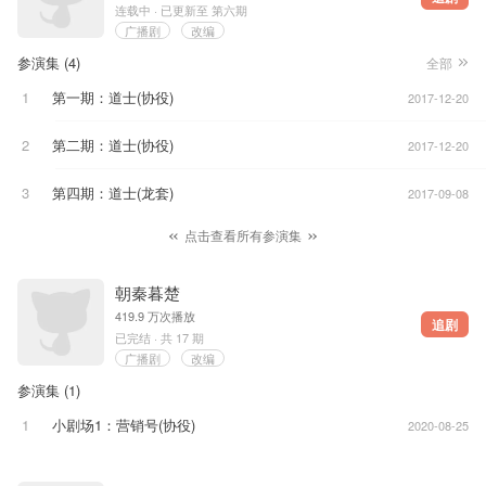
连载中 · 已更新至 第六期
广播剧
改编
参演集 (
4
)
全部
1
第一期
：道士
(协役)
2017-12-20
2
第二期
：道士
(协役)
2017-12-20
3
第四期
：道士
(龙套)
2017-09-08
点击查看所有参演集
朝秦暮楚
419.9 万次播放
追剧
已完结 · 共 17 期
广播剧
改编
参演集 (
1
)
1
小剧场1
：营销号
(协役)
2020-08-25