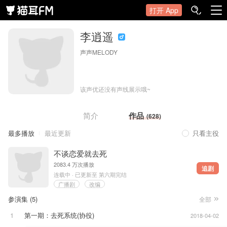
打开 App
李逍遥
声声MELODY
该声优还没有声线展示哦~
简介
作品
(
628
)
最多播放
最近更新
只看主役
不谈恋爱就去死
2083.4 万次播放
追剧
连载中 · 已更新至 第六期完结
广播剧
改编
参演集 (
5
)
全部
1
第一期
：去死系统
(协役)
2018-04-02