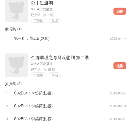
分手过渡期
398.4 万次播放
追剧
已完结 · 共 7 期
广播剧
改编
参演集 (
1
)
1
第一期
：员工B
(龙套)
2020-04-14
金牌助理之弯弯没想到 第二季
393.2 万次播放
追剧
已完结 · 共 15 期
广播剧
改编
参演集 (
3
)
1
S02E04
：李笑药
(协役)
2015-07-25
2
S02E05
：李笑药
(协役)
2015-08-01
3
S02E08
：李笑药
(协役)
2015-08-29