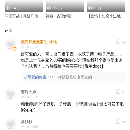
594 万
71.5 万
2.3 万
罪无可赦 | 悬疑刑侦
神藏 | 古玩解密
【言情】失恋小过地
评论
兜兜和元元家的_小优
39
05-28
· 上海
好可爱的六一哥，出门逛了圈，收获了两个电子产品……
都是上十亿身家的33买的[给心心]“现在我那个傻老婆出来
了也认我了，当然得给他买买买拉”[脱单doge]
超可爱的格雷
：
33：挣钱就是给老婆花的
葱烤大排
25
05-28
· 上海
顾老师那个“子弹肌，子弹肌，子弹肌[调皮]”也太可爱了吧
[给心心]
高杉杉
21
05-28
· 四川