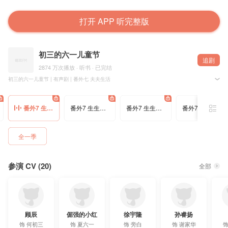
打开 APP 听完整版
初三的六一儿童节
追剧
2874 万次播放 · 听书 · 已完结
初三的六一儿童节 | 有声剧 | 番外七 夫夫生活
改编自火星女频@火星小说 《初三的六一儿童节》，蛇蝎点点@一只和谐的蛇蝎点点 原著，蛟龙城
番外7 生生生活（1）
番外7 生生生活（2）
番外7 生生生活（3）
番外7 生生生活（4）
ʚ配音组ɞ
旁白：徐宇隆@徐宇隆Bruce
何初三：顾辰@CV顾辰
夏六一：倔强的小红@我是倔强的小红红
全一季
马如龙：刘一鸣@刘一鸣
玉观音：Kinsen@kinsen終時
▷ •၊၊||၊|။||||။ෆෆ။||||။|၊||၊၊• ◁
何秉先：唐睿@唐吉磕砖
参演 CV (20)
跛沙：李昊甲@最后的都灵人
全部
Phoenix：唐国胜@唐国胜-Chris
参与配音：陈皓宇@黑弟要配音 耿煜沣@玉临沣 王泓臻@王泓臻臻 江先@CV江先 李雨泽@有雨探春 
顾辰
倔强的小红
徐宇隆
孙睿扬
饰
何初三
饰
夏六一
饰
旁白
饰
谢家华