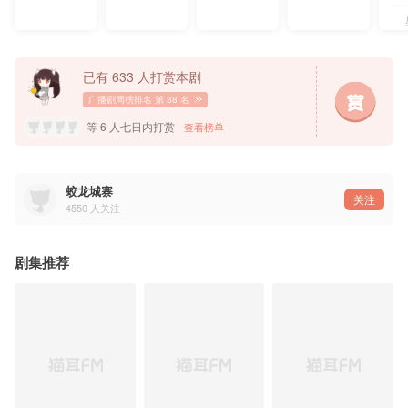
已有 633 人打赏本剧
广播剧周榜排名
第 38 名
等 6 人七日内打赏
查看榜单
蛟龙城寨
关注
4550
人关注
剧集推荐