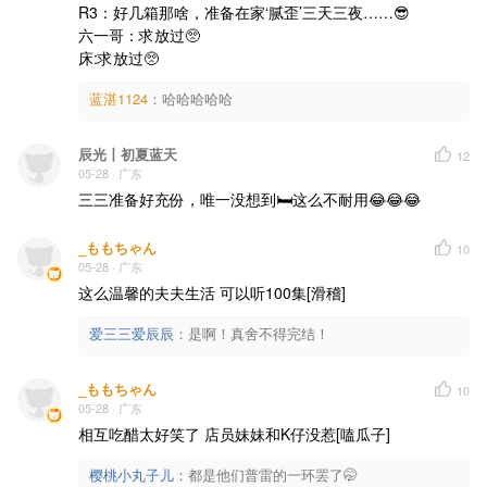
R3：好几箱那啥，准备在家‘腻歪’三天三夜……😎

六一哥：求放过🥺

床:求放过🥺
蓝湛1124
：
哈哈哈哈哈
辰光丨初夏蓝天
12
05-28
· 广东
三三准备好充份，唯一没想到🛏这么不耐用😂😂😂
_ももちゃん
10
05-28
· 广东
这么温馨的夫夫生活 可以听100集[滑稽]
爱三三爱辰辰
：
是啊！真舍不得完结！
_ももちゃん
10
05-28
· 广东
相互吃醋太好笑了 店员妹妹和K仔没惹[嗑瓜子]
樱桃小丸子儿
：
都是他们普雷的一环罢了🤭