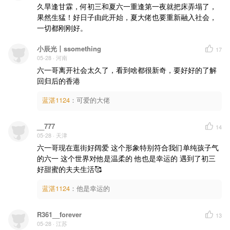
久旱逢甘霖，何初三和夏六一重逢第一夜就把床弄塌了，
果然生猛！好日子由此开始，夏大佬也要重新融入社会，
一切都刚刚好。
小辰光丨ssomething
17
05-28
· 河南
六一哥离开社会太久了，看到啥都很新奇，要好好的了解
回归后的香港
蓝湛1124
：
可爱的大佬
__777
14
05-28
· 天津
六一哥现在逛街好阔爱 这个形象特别符合我们单纯孩子气
的六一 这个世界对他是温柔的 他也是幸运的 遇到了初三 
好甜蜜的夫夫生活🥰
蓝湛1124
：
他是幸运的
R361__forever
13
05-28
· 江苏