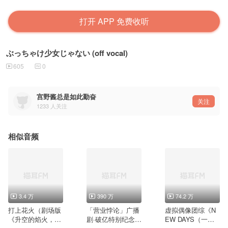
打开 APP 免费收听
ぶっちゃけ少女じゃない (off vocal)
605
0
宫野酱总是如此勤奋
关注
1233
人关注
相似音频
3.4 万
390 万
74.2 万
打上花火（剧场版
「营业悖论」广播
虚拟偶像团综《N
《升空的焰火，从
剧·破亿特别纪念曲
EW DAYS（一起