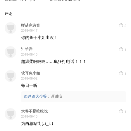
ver花僮）
微耽（天津×新
疆）
评论
咩菇凉诗音
2
2018-06-17
你的鱼干小姐出没！
氵羊洋
1
2018-08-15
超温柔啊啊啊……疯狂打电话！！！
软耳兔小姐
1
2018-08-02
每日一听
西迷路大少爷
：
谢谢哦
大卷不是吃吃吃
1
2018-06-15
为西总站街(｡ì_í｡)