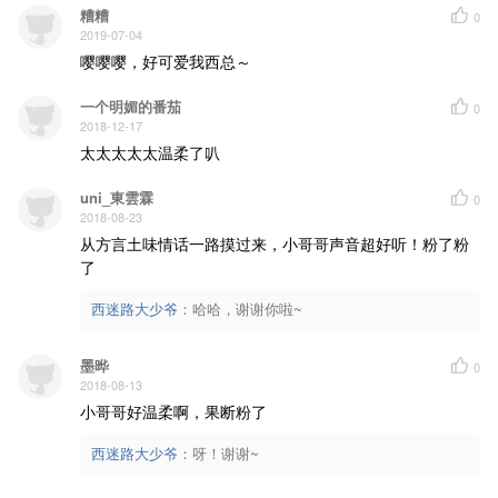
糟糟
0
2019-07-04
嘤嘤嘤，好可爱我西总～
一个明媚的番茄
0
2018-12-17
太太太太太温柔了叭
uni_東雲霖
0
2018-08-23
从方言土味情话一路摸过来，小哥哥声音超好听！粉了粉
了
西迷路大少爷
：
哈哈，谢谢你啦~
墨晔
0
2018-08-13
小哥哥好温柔啊，果断粉了
西迷路大少爷
：
呀！谢谢~