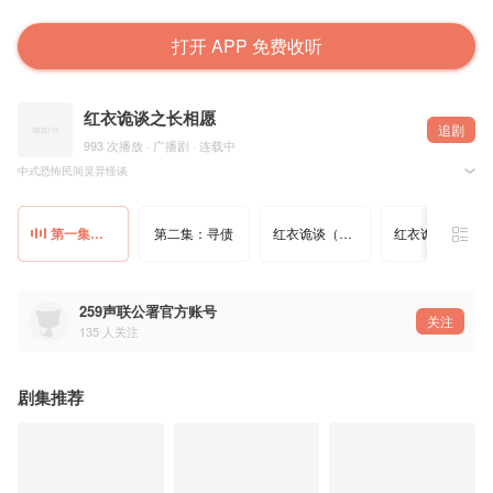
打开 APP 免费收听
红衣诡谈之长相愿
追剧
993 次播放 · 广播剧 · 连载中
中式恐怖民间灵异怪谈
红衣诡谈系列第一季长相愿
第一集配音表
王霄燃 饰 霄然
第一集：怨起
第二集：寻债
红衣诡谈（第三集：归冢）
红衣诡异（第四集：迷途）
我是一块小甜糕 饰 嘉岚
猫窝小可爱 饰 林卿研
轶小轶 饰 段玉风
片头曲《红妆》-沐可儿
259声联公署官方账号
片尾曲《嫁》-沐可儿
关注
135
人关注
剧集推荐