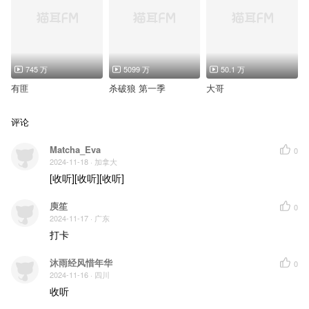
745 万
5099 万
50.1 万
有匪
杀破狼 第一季
大哥
评论
Matcha_Eva
0
2024-11-18
· 加拿大
[收听][收听][收听]
庾笙
0
2024-11-17
· 广东
打卡
沐雨经风惜年华
0
2024-11-16
· 四川
收听