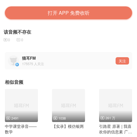
打开 APP 免费收听
该音频不存在
0
0
猫耳FM
关注
175575
人关注
相似音频
261 万
2491
1038
中学课堂录音——
【实录】模仿银两
引路星 原著 | 我喜
数学
欢你的信息素 广播