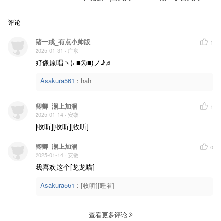
翻唱
神明写的歌
就再靠近一点点
我的心
还没停歇
评论
跳动在 你季节里面
风含着喜悦
过载 的大脑体验
猪一戒_有点小帅版
1
多好的一页
2025-01-31
· 广东
故事里新的起点
好像原唱ヽ(⌐■㉨■)ノ♪♬
我们就再靠近一点
就再靠近一点点
有着多少的细节
Asakura561
：
hah
藏在 你的眼睛里面
在看你一眼
过分 的疯狂迷恋
多好的一页
卿卿_澜上加澜
1
故事里新的起点
2025-01-14
· 安徽
[收听][收听][收听]
卿卿_澜上加澜
0
2025-01-14
· 安徽
我喜欢这个[龙龙喵]
Asakura561
：
[收听][睡着]
查看更多评论