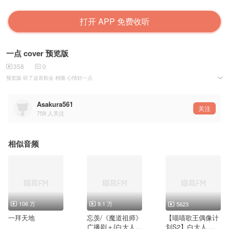
打开 APP 免费收听
一点 cover 预览版
358
0
预览版 听了这首歌会 稍微 心情好一点
在卖掉坏掉的过去 那哀悼的风
吹过世界的一切都结束后
Asakura561
夜里酒杯在互相碰撞
关注
759
人关注
帮我把这破碎的生活给补救
不是我们输不起
夜晚哭不停
厄运缠身像被诅咒
相似音频
日复一日的循环
感觉非比寻常
被困同一天
fx
神经麻痹像触电
打破循环的初见
互相搀扶的灵魂解开彼此的结
眼泪淋不湿我们的夜
治愈看不清 洗不净的愧疚
106 万
9.1 万
5623
像枯井 恍惚新 入水流
像注定 的相遇 回首
一拜天地
忘羡/《魔道祖师》
【喵喵歌王偶像计
那不停 在痊愈的危楼
广播剧＋{白大人}
划S2】白大人 被
我们就再靠近一点