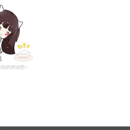
表你的评论吧~