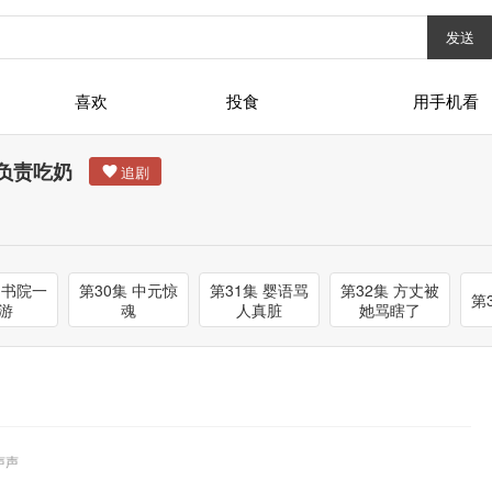
发送
喜欢
投食
用手机看
负责吃奶
 书院一
第30集 中元惊
第31集 婴语骂
第32集 方丈被
第
游
魂
人真脏
她骂瞎了
声声