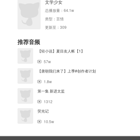
文学少女
总播放量：
64.1w
类型：
言情
更新至：309
推荐音频
【轻小说】夏目友人帐【1】
57w
【唐朝我们来了】上季#创作者计划
1.8w
第一集 新进太监
1312
荧光记
10.5w