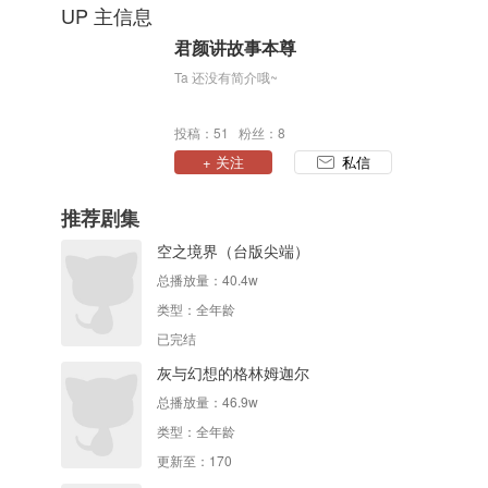
UP 主信息
君颜讲故事本尊
Ta 还没有简介哦~
投稿：51 粉丝：8
+ 关注
私信
推荐剧集
空之境界（台版尖端）
总播放量：
40.4w
类型：
全年龄
已完结
灰与幻想的格林姆迦尔
总播放量：
46.9w
类型：
全年龄
更新至：170