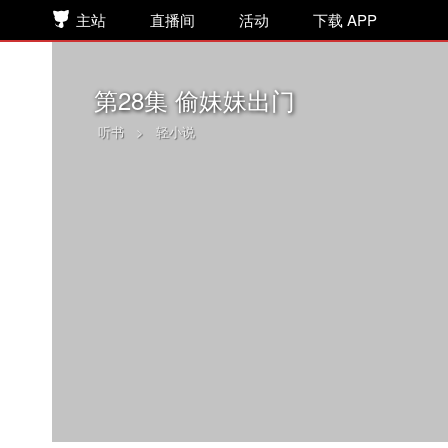
主站
直播间
活动
下载 APP
第28集 偷妹妹出门
听书
>
轻小说