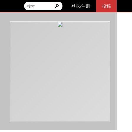
登录/注册
投稿