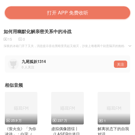
打开 APP 免费收听
如何用幽默化解亲密关系中的冷战
15
0
深夜的冰箱门开了又关，消息提示音在黑暗里亮起又熄灭，沙发上堆着两个刻意隔开的抱枕——冷
上周朋友阿琳在火锅店表演了教科书级的破冰术。她男友因为加班忘记纪念日，两人隔着鸳鸯锅默默
九尾狐妖1314
关注
0
人关注
相似音频
25.9 万
237 万
1
《萤火虫》「为你
虚拟偶像团综丨
解离状态下的自我
读诗」：白宇（演
《LASER出道日》
对话