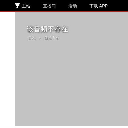
主站
直播间
活动
下载 APP
该音频不存在
音效
>
生活办公