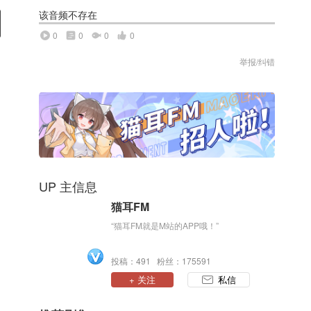
该音频不存在
0
0
0
0
举报/纠错
UP 主信息
猫耳FM
“猫耳FM就是M站的APP哦！”
投稿：491 粉丝：175591
+ 关注
私信