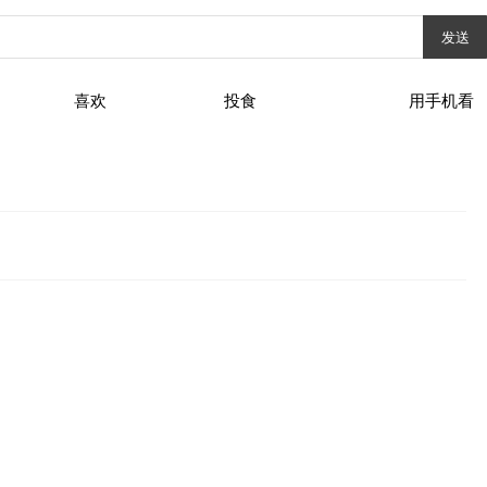
发送
喜欢
投食
用手机看