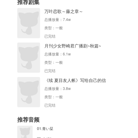
推荐剧集
万叶恋歌～藤之章～
总播放量：
7.4w
类型：
一般
已完结
月刊少女野崎君广播剧~秋篇~
总播放量：
6.1w
类型：
一般
已完结
《续 夏目友人帐》写给自己的信
总播放量：
3.8w
类型：
一般
已完结
推荐音频
01.青い栞