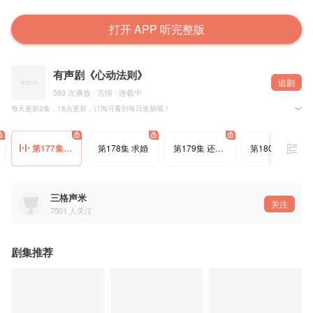
打开 APP 听完整版
有声剧《心动法则》
追剧
593 次播放 · 言情 · 连载中
每天更新2集，18点更新，订阅可看到每日更新哦！
【剧情简介】
原书名《你有权保持心动》
第177集 毕业
第178集 求婚
第179集 还好，你没有暗恋我那么久
第180集 守护神
朱珊和邻居哥哥凌霄在国外登记结婚，此后四年，未联系一次。为了调查父母当年的案子，朱珊偷
朱珊从小讨厌害怕凌霄，在得知此时的凌霄是一个风评不好、未有败绩的‘撒旦’律师后，更是唯恐
一起乌龙，朱珊被押去警局接受调查，因此不得不联系自己名义上的丈夫，凌霄，并与之同住一屋
各类案件，环环相扣，抽丝剥茧。
真相会浮出水面，爱亦如此。我们，都会站在阳光下。
三格声米
记者的存在，以事实为根据，传达真相，告知真相。
关注
律师的存在，不是为了维护正义，而是为了维护法律的尊严。
7501
人关注
=制作团队=
配导：小连杀
版权方：纵横小说
剧集推荐
作者：全是二
监制：零件
画本/审听：零件
录音师：零件
对轨：恋荨
后期：落花工作室、上房揭瓦