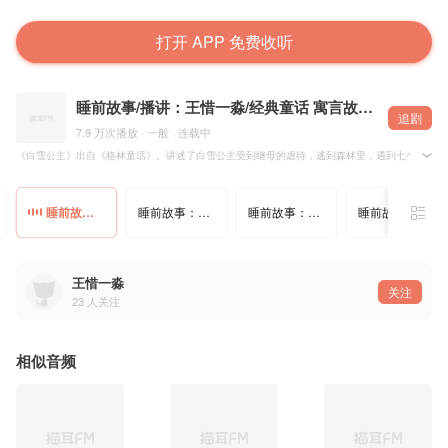
打开 APP 免费收听
睡前故事/播讲：王惜一淼/经典童话 寓言故事 民间故事 神话传说
追剧
7.9 万次播放 · 一般 · 连载中
《白雪公主》出自《格林童话》。讲述了白雪公主受到继母的虐待，逃到森林里，遇到七个小矮人
睡前故事：白雪公主（第04集）
睡前故事：白雪公主（第05集）
睡前故事：白雪公主（总集）
睡前故事：想要开花的胡萝卜
王惜一淼
关注
23
人关注
相似音频