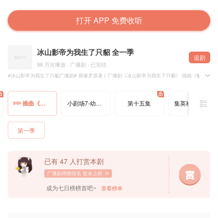
打开 APP 免费收听
冰山影帝为我生了只貂 全一季
追剧
98 万次播放 · 广播剧 · 已完结
#冰山影帝为我生了只貂广播剧# 易修罗原著丨广播剧《冰山影帝为我生了只貂》·插曲《貂斯科》
编曲：王景@王彦祖lxq
插曲《貂斯科》
小剧场7-幼儿园
第十五集
集英社福利·狄影起床铃
——本作品为有偿版权内容，禁止无偿分享、二改、二传及商用——
第一季
已有 47 人打赏本剧
广播剧周榜排名
暂未上榜
成为七日榜榜首吧~
查看榜单