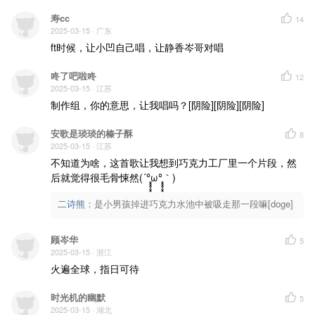
寿cc
14
2025-03-15
· 广东
ft时候，让小凹自己唱，让静香岑哥对唱
咚了吧啦咚
12
2025-03-15
· 江苏
制作组，你的意思，让我唱吗？[阴险][阴险][阴险]
安歌是琰琰的榛子酥
8
2025-03-15
· 江苏
不知道为啥，这首歌让我想到巧克力工厂里一个片段，然
后就觉得很毛骨悚然(´°̥̥̥̥̥̥̥̥ω°̥̥̥̥̥̥̥̥｀)
二诗熊
：
是小男孩掉进巧克力水池中被吸走那一段嘛[doge]
顾岑华
5
2025-03-15
· 浙江
火遍全球，指日可待
时光机的幽默
5
2025-03-15
· 湖北