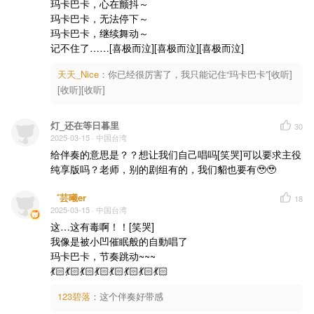
玛卡巴卡，心在颤抖～

玛卡巴卡，无法停下～

​玛卡巴卡，继续舞动～

​记不住了……[喜极而泣][喜极而泣][喜极而泣]
天天_Nice
：
你已经很厉害了，我只能记住“玛卡巴卡”[收听]
[收听][收听]
灯_还在等日暮里
30
2025-03-15
· 中国台湾
给伴奏的意思是？？想让我们自己唱吗[笑哭]可以要求主役
纯享版吗？老师，别的剧组有的，我们貂也要有🥹🥹
゛芸曦er
18
2025-03-15
· 中国台湾
这…这有毒啊！！[笑哭]

我像是被小凹催眠般的自動唱了

玛卡巴卡，节奏跳动~~~

💃🏻💃🏻💃🏻💃🏻💃🏻💃🏻💃🏻💃🏻
123碧落
：
这个伴奏好带感