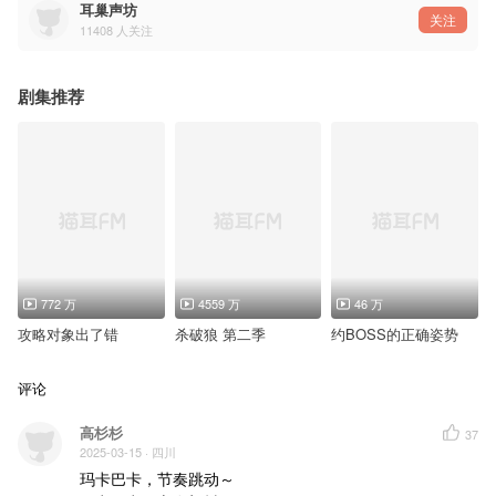
耳巢声坊
关注
11408
人关注
剧集推荐
772 万
4559 万
46 万
攻略对象出了错
杀破狼 第二季
约BOSS的正确姿势
评论
高杉杉
37
2025-03-15
· 四川
玛卡巴卡，节奏跳动～
