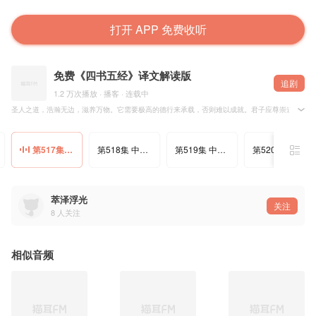
打开 APP 免费收听
免费《四书五经》译文解读版
追剧
1.2 万次播放 · 播客 · 连载中
圣人之道，浩瀚无边，滋养万物。它需要极高的德行来承载，否则难以成就。君子应尊崇道德修养
第517集 中庸；明哲保身，进退自如.
第518集 中庸：不要自以为是，独断专行
第519集 中庸：无征不信，不信民弗从
第520集 中庸：圣人的伟大之处
萃泽浮光
关注
8
人关注
相似音频