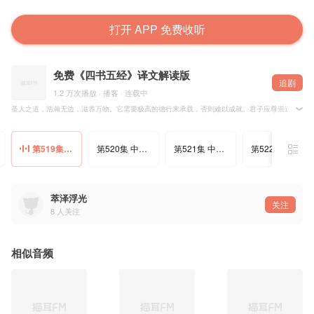
打开 APP 免费收听
免费《四书五经》译文解读版
追剧
1.2 万次播放 · 播客 · 连载中
圣人之道，浩瀚无边，滋养万物。它需要极高的德行来承载，否则难以成就。君子应尊崇道德修养
第519集 中庸：无征不信，不信民弗从
第520集 中庸：圣人的伟大之处
第521集 中庸；弘扬德行的最高境界
第522集 左传：让自然本能服从于道义
萃泽浮光
关注
8
人关注
相似音频