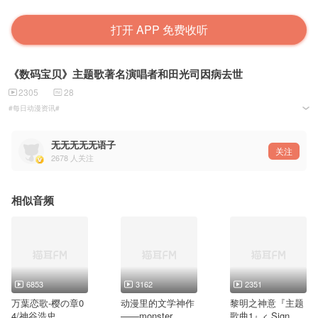
打开 APP 免费收听
《数码宝贝》主题歌著名演唱者和田光司因病去世
2305
28
#每日动漫资讯#
主播----无白君
无无无无无语子
关注
2678
人关注
相似音频
6853
3162
2351
万葉恋歌-樱の章0
动漫里的文学神作
黎明之神意『主题
4/神谷浩史
——monster
歌曲1』< Sign > -