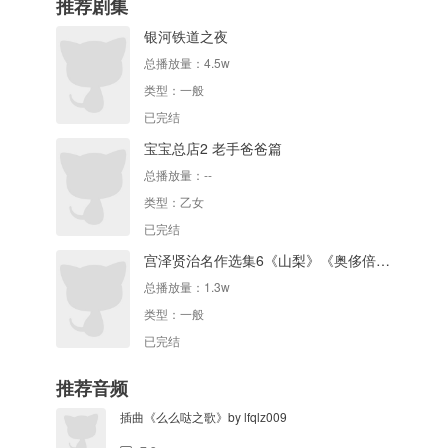
推荐剧集
银河铁道之夜
总播放量：
4.5w
类型：
一般
已完结
宝宝总店2 老手爸爸篇
总播放量：
--
类型：
乙女
已完结
宫泽贤治名作选集6《山梨》《奥侈倍尔与大象》《过雪地》
总播放量：
1.3w
类型：
一般
已完结
推荐音频
插曲《么么哒之歌》by lfqlz009