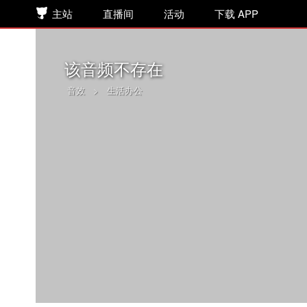
主站
直播间
活动
下载 APP
该音频不存在
音效
>
生活办公