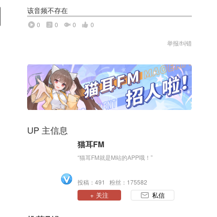
该音频不存在
0
0
0
0
举报/纠错
UP 主信息
猫耳FM
“猫耳FM就是M站的APP哦！”
投稿：491 粉丝：175582
+ 关注
私信