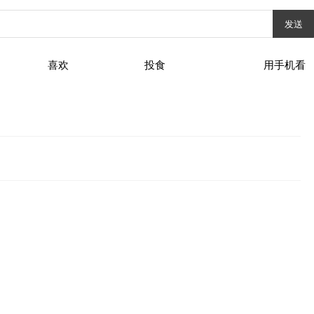
发送
喜欢
投食
用手机看