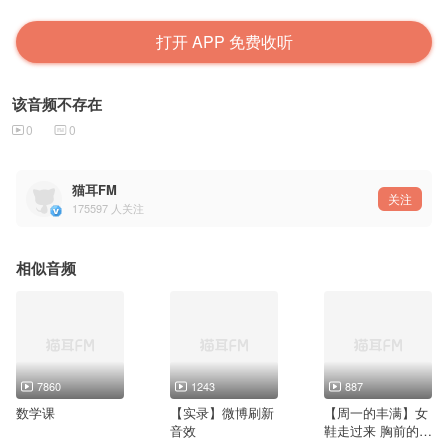
打开 APP 免费收听
该音频不存在
0
0
猫耳FM
关注
175597
人关注
相似音频
7860
1243
887
数学课
【实录】微博刷新
【周一的丰满】女
音效
鞋走过来 胸前的牌