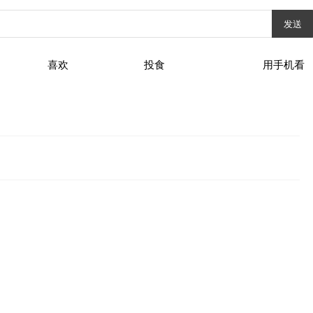
发送
喜欢
投食
用手机看