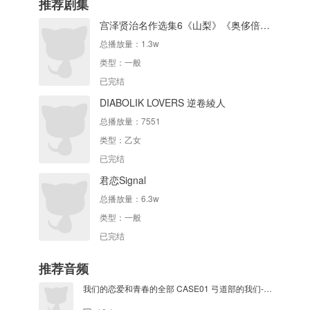
推荐剧集
宫泽贤治名作选集6《山梨》《奥侈倍尔与大象》《过雪地》
总播放量：
1.3w
类型：
一般
已完结
DIABOLIK LOVERS 逆卷綾人
总播放量：
7551
类型：
乙女
已完结
君恋Signal
总播放量：
6.3w
类型：
一般
已完结
推荐音频
我们的恋爱和青春的全部 CASE01 弓道部的我们-01