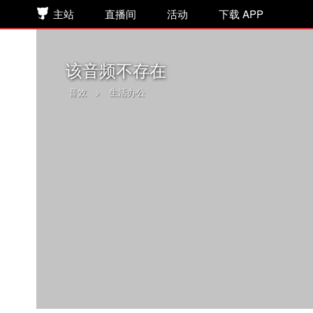
主站
直播间
活动
下载 APP
该音频不存在
音效
>
生活办公