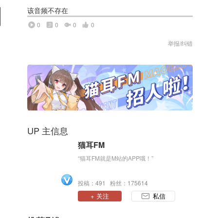
该音频不存在
0
0
0
0
举报/纠错
UP 主信息
猫耳FM
“猫耳FM就是M站的APP哦！”
投稿：491 粉丝：175614
+ 关注
私信