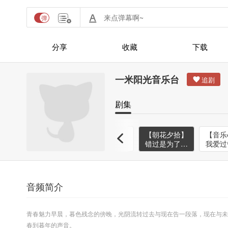
分享
收藏
下载
一米阳光音乐台
剧集
】
【一期一会】
【书墨沉香】
【朝花夕拾】
【音乐
漫
当分开成为永
陌上花开佳人
错过是为了遇
我爱过
朵
恒-NJ治晴
归-NJ爱迪
见-NJ晖晖
你-N
音频简介
青春魅力早晨，暮色残念的傍晚，光阴流转过去与现在告一段落，现在与未
春到暮年的声音。