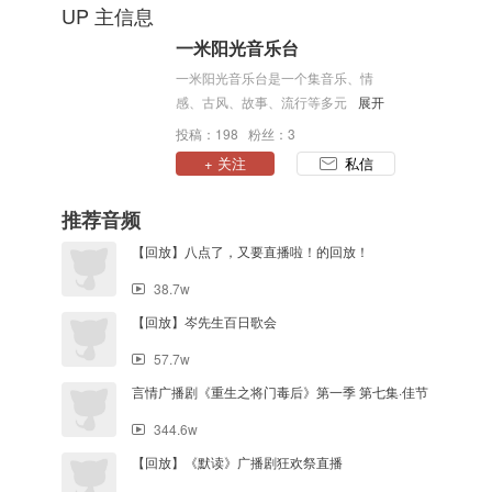
UP 主信息
一米阳光音乐台
一米阳光音乐台是一个集音乐、情
感、古风、故事、流行等多元化节目
展开
的音乐电台，以阳光传递正能量，用
投稿：198 粉丝：3
心聆听，用爱呵护。
+ 关注
私信
推荐音频
【回放】八点了，又要直播啦！的回放！
38.7w
【回放】岑先生百日歌会
57.7w
言情广播剧《重生之将门毒后》第一季 第七集·佳节
344.6w
【回放】《默读》广播剧狂欢祭直播