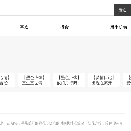
发送
喜欢
投食
用手机看
心情】
【墨色声弦】
【墨色声弦】
【爱情日记】
【
曾经的
三生三世请不
依门月行归空
出现在离开之
爱
J小雨
断-NJ上古
山-NJ墨离
前-NJ花朵
来一起期待，早晨盛开的鲜花，傍晚的时候摘掉或捡起，朝花夕拾，陪伴你从青