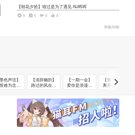
【朝花夕拾】错过是为了遇见-NJ晖晖
5
0
0
0
举报/纠错
墨色声弦】
【清辞幽韵】
【一期一会】
【音乐驿站】
恨难为念风
路过的风在叹
爱你是浪漫邂
离开后天荒地
月-NJ苒苒
息-NJ流苏
逅-NJ砂匿
老-NJ治晴