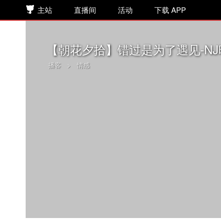
主站
直播间
活动
下载 APP
【朝花夕拾】错过是为了遇见-NJ
播客
>
情感