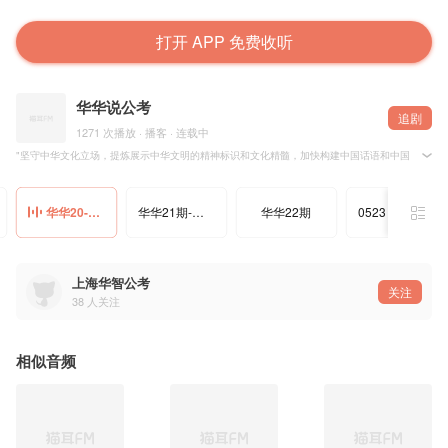
打开 APP 免费收听
华华说公考
追剧
1271 次播放 · 播客 · 连载中
"坚守中华文化立场，提炼展示中华文明的精神标识和文化精髓，加快构建中国话语和中国叙事体系。
华华20-配乐
华华21期-配乐
华华22期
0523 华华24期
上海华智公考
关注
38
人关注
相似音频