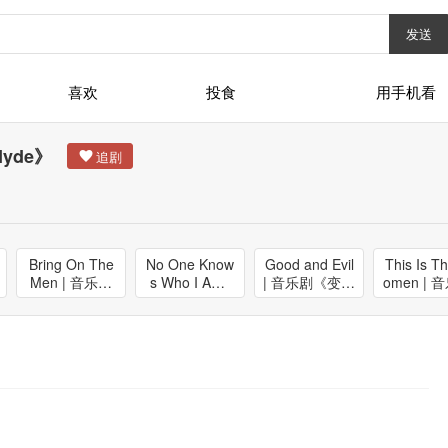
发送
喜欢
投食
用手机看
yde》
Bring On The
No One Know
Good and Evil
This Is T
Men | 音乐剧
s Who I Am |
| 音乐剧《变身
omen | 
《变身怪医 Je
音乐剧《变身
怪医 Jekyl
《变身怪医