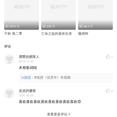
2670 万
245 万
48.4 万
千秋 第二季
亡命之徒的退休生涯
脑洞W
评论
凋零的稻草人
1
2018-10-30
木有歌词哇
Li花信
：
B线搜《说景年》有视频
皮皮的傻笛
0
2020-04-09
喜欢喜欢喜欢喜欢喜欢喜欢喜欢喜欢😍
查看更多评论