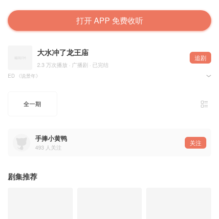
打开 APP 免费收听
大水冲了龙王庙
追剧
2.3 万次播放 · 广播剧 · 已完结
ED 《说景年》
原曲：《蜀道难》
歌曲策划：洛神优
填词：璃诗音
全一期
作曲：少司命
歌手：丹青
歌曲后期：沫子
歌曲pv：骨头呆
海报：莫白
手捧小黄鸭
题字：凌染墨
关注
画师：piller 生生 咸水
493
人关注
剧集推荐