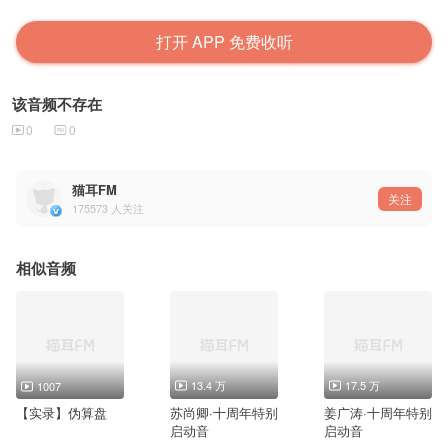
打开 APP 免费收听
该音频不存在
0
0
猫耳FM
关注
175573
人关注
相似音频
13.4 万
17.5 万
1007
【实录】伪算盘
苏尚卿·十周年特别
姜广涛·十周年特别
启动音
启动音