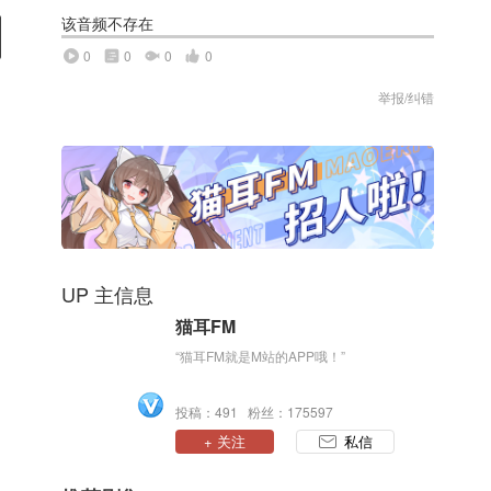
该音频不存在
0
0
0
0
举报/纠错
UP 主信息
猫耳FM
“猫耳FM就是M站的APP哦！”
投稿：491 粉丝：175597
+ 关注
私信