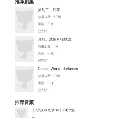
推荐剧集
捡到了，后辈
总播放量：
6256
类型：
乙女
已完结
月歌。池袋月猫物語
总播放量：
5w
类型：
一般
已完结
Closed World -darkness-
总播放量：
2.8w
类型：
日抓
已完结
推荐音频
【人间失格 朗读CD】小野大辅