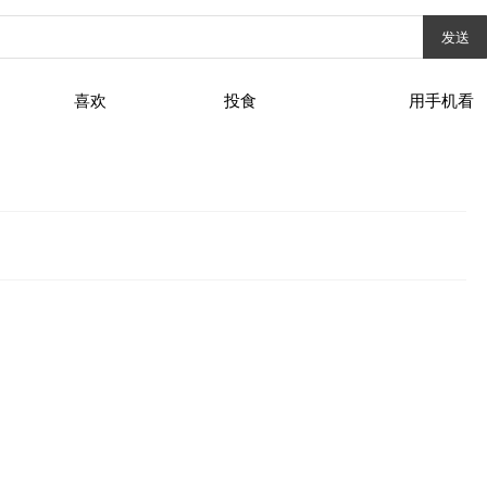
发送
喜欢
投食
用手机看