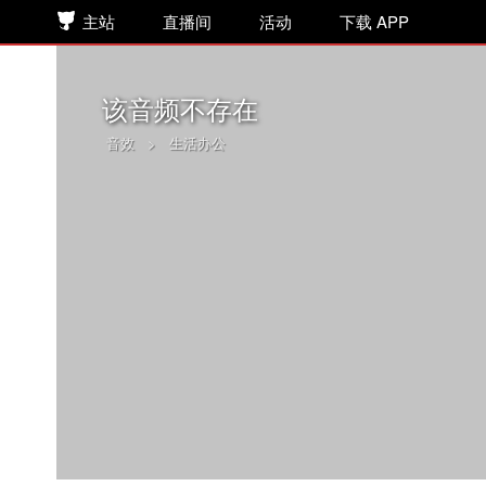
主站
直播间
活动
下载 APP
该音频不存在
音效
>
生活办公