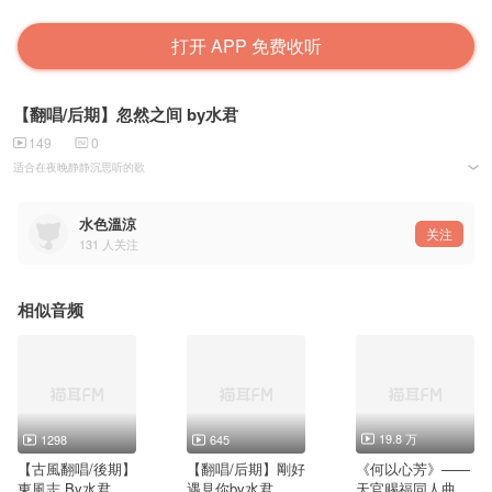
打开 APP 免费收听
【翻唱/后期】忽然之间 by水君
149
0
适合在夜晚静静沉思听的歌
在唱歌跟各方面都好，知道自己很多很多不足，渺小的不得了，低落的不行。
谢谢愿意借给我勇气跟力量的每个人。
---
水色溫涼
特别感谢荷荷的海报，有种躺在雪地里的感觉
关注
131
人关注
忽然之间 天昏地暗 世界可以忽然什么都没有
我想起了你 再想到自己
我为什么总在非常脆弱的时候 怀念你
我明白 太放不开你的爱 太熟悉你的关怀
分不开 想你算是安慰还是悲哀
相似音频
而现在 就算时针都停摆
就算生命像尘埃 分不开 我们也许反而更相信爱
如果这天地 最终会消失
不想一路走来珍惜的回忆 没有你
我明白 太放不开你的爱 太熟悉你的关怀
分不开 想你算是安慰还是悲哀
而现在 就算时针都停摆
就算生命像尘埃 分不开 我们也许反而更相信爱
19.8 万
1298
645
【古風翻唱/後期】
【翻唱/后期】剛好
《何以心芳》——
東風志 By水君＆
遇見你by水君
天官赐福同人曲