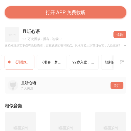
打开 APP 免费收听
且听心语
追剧
1.1 万次播放 · 播客 · 连载中
这档推理综艺不仅有悬疑烧脑，更有满满团魂和笑点。从水库拉人到节目收官，六位嘉宾展现了真
《开推3》泪目的推综，团魂暖到心坎
《书卷一梦》南珩小号离十六下线，一身份一条命，解救众人的选择
92岁入党，游本昌爷爷不忘初心的一生信仰
颠剧反转，《书卷一梦》造四维世界，谁是剧中人，谁是做局者
且听心语
关注
7
人关注
相似音频