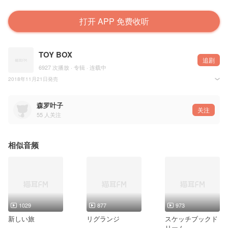
打开 APP 免费收听
TOY BOX
追剧
6927 次播放 · 专辑 · 连载中
2018年11月21日発売
作詞：只野菜摘 作曲：まふまふ 編曲：佐々木 裕
森罗叶子
关注
55
人关注
相似音频
1029
877
973
新しい旅
リグランジ
スケッチブックド
リーム