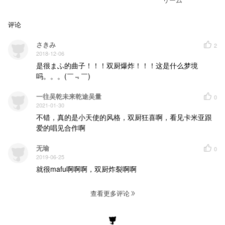
评论
さきみ
2
2018-12-06
是很まふ的曲子！！！双厨爆炸！！！这是什么梦境
吗。。。(￣﹃￣)
一往吴乾未来乾途吴量
0
2021-01-30
不错，真的是小天使的风格，双厨狂喜啊，看见卡米亚跟
爱的唱见合作啊
无瑜
0
2019-06-25
就很mafu啊啊啊，双厨炸裂啊啊
查看更多评论