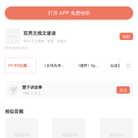
打开 APP 免费收听
双男主推文速读
追剧
99.3 万次播放 · 播客 · 连载中
BE狂魔求生系统
BE狂魔求生系统
《全球高考》by木苏里
《撒野》by巫哲
仙道第一小白脸
慧子讲故事
关注
1082
人关注
相似音频