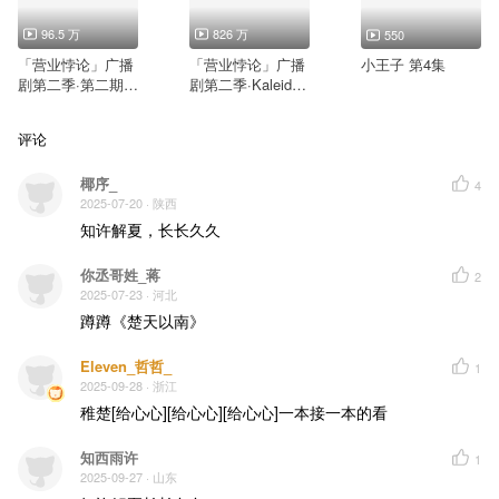
96.5 万
826 万
550
「营业悖论」广播
「营业悖论」广播
小王子 第4集
剧第二季·第二期·
剧第二季·Kaleido
稚楚原著
回归曲《破阵》纯
享版·稚楚原著
评论
椰序_
4
2025-07-20
· 陕西
知许解夏，长长久久
你丞哥姓_蒋
2
2025-07-23
· 河北
蹲蹲《楚天以南》
Eleven_哲哲_
1
2025-09-28
· 浙江
稚楚[给心心][给心心][给心心]一本接一本的看
知西雨许
1
2025-09-27
· 山东