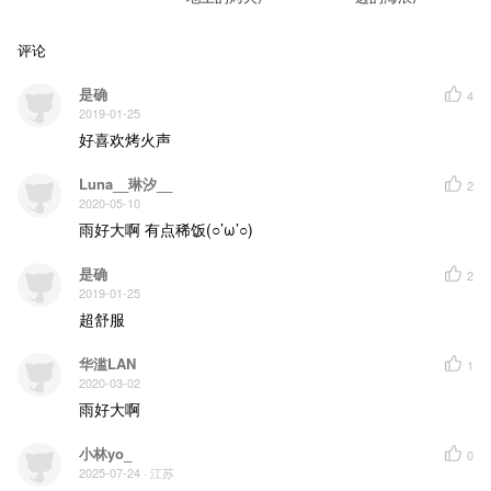
评论
是确
4
2019-01-25
好喜欢烤火声
Luna__琳汐__
2
2020-05-10
雨好大啊 有点稀饭(○’ω’○)
是确
2
2019-01-25
超舒服
华滥LAN
1
2020-03-02
雨好大啊
小林yo_
0
2025-07-24
· 江苏