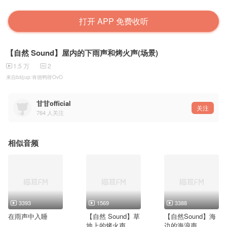
打开 APP 免费收听
【自然 Sound】屋内的下雨声和烤火声(场景)
1.5 万
2
来自b站up:肯德鸭呀OvO
甘甘official
关注
764
人关注
相似音频
3393
1569
3388
在雨声中入睡
【自然 Sound】草
【自然Sound】海
地上的烤火声
边的海浪声