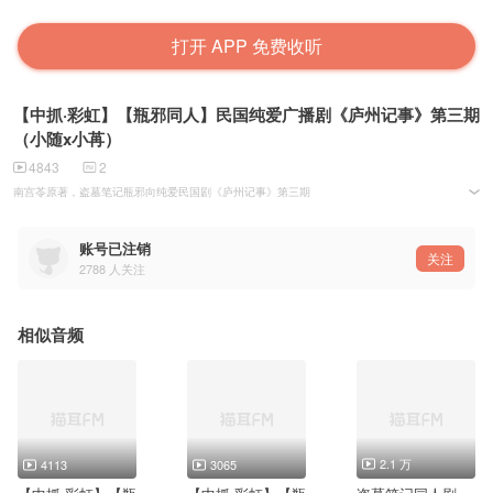
打开 APP 免费收听
【中抓·彩虹】【瓶邪同人】民国纯爱广播剧《庐州记事》第三期
（小随x小苒）
4843
2
南宫苓原著，盗墓笔记瓶邪向纯爱民国剧《庐州记事》第三期
Staff
策编：舒小语【春色惊鸿】
账号已注销
导后：姚小事儿
关注
2788
人关注
原画：百里自来卷
排版：周六【凌霄剧团】
宣传：御小雅【KA.U】
Cast：
相似音频
报幕：小木【春色惊鸿】
吴邪：小随【优声由色】
张起灵：小苒【剪刀剧团】
三叔：圣燃【晏语冷然配音社】
胖子：李逍遥【杂货铺工作室】
潘子：墨千临【神御工作室】
考克斯：多多
裘德考：柳川鱼【星之声】
2.1 万
4113
3065
老板娘：浮梦若薇【优思铭想】