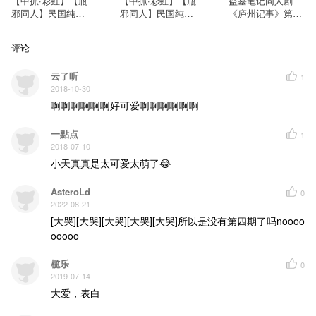
【中抓·彩虹】【瓶
【中抓·彩虹】【瓶
盗墓笔记同人剧
邪同人】民国纯爱
邪同人】民国纯爱
《庐州记事》第四
-声明-
作品中所用的图片、配乐、音效均来自互联网，其著作权归原作者所有。
广播剧《庐州记
广播剧《庐州记
期（小苒X小随）
本作品仅供配音爱好者学习、交流使用，请勿进行二次修改和用于商业用途。 转载时请保留以上信
事》第一期（小随
事》第二期（小随
[完结]
评论
x小苒）
x小苒）
云了听
1
2018-10-30
啊啊啊啊啊啊好可爱啊啊啊啊啊啊
一點点
1
2018-07-10
小天真真是太可爱太萌了😂
AsteroLd_
0
2022-08-21
[大哭][大哭][大哭][大哭][大哭]所以是没有第四期了吗noooo
ooooo
榄乐
0
2019-07-14
大爱，表白