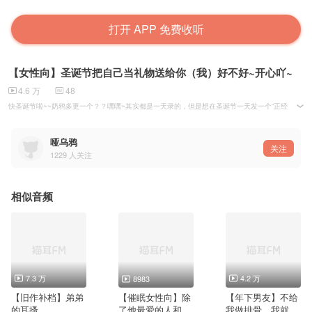
打开 APP 免费收听
【女性向】圣诞节把自己当礼物送给你（我）好不好~开心吖~
4.6 万
48
快圣诞节啦~~奶鸦多更一个？？嘿嘿~其实都是一天录的，但是想在圣诞节一天发一个“正经”的圣诞
哑乌鸦
关注
1229
人关注
相似音频
7.3 万
4.2 万
8983
【旧作补档】弟弟
【催眠女性向】除
【年下男友】不给
的耳搔
了他最爱的人和阳
我做排骨，我就不