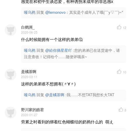
感觉在和初中生谈恋爱，有种诱拐未成年的罪恶感x
哑乌鸦
回复 
@lemonovo
：其实是个成年人了哦(￣y▽￣)~*
白鹤洲_
12
2020-06-25
什么时候能拥有一个这样的弟弟🤔
哑乌鸦
回复 
@給你摘星星吖
 :您的弟弟已在送货途中，请
注意查收！记得给个……随便评哦亲~
是橘茶啊
10
2020-03-11
这样的弟弟谁不想拥有(〃∀〃)
哑乌鸦
回复 
@是橘茶啊
 :我……不想TAT我想长大TAT
野川家的皓君
8
2020-01-27
劳累之时看到的绑着红色蝴蝶结的奶鸦什么的  萌え