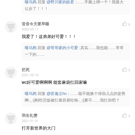
哑乌鸦
回复 
@野川家的皓君
 :……手腕上绑一个！我最大
让步了！！！
音音今天要早睡
6
2020-03-11
我爱了！这弟弟好可爱！！！
哑乌鸦
回复 
@哥哥家的小可爱
 :其实……我也能……哥哥
一下的……
烂死
5
2021-02-16
wc好可爱啊啊啊 能套麻袋扛回家嘛
哑乌鸦
回复 
@苏逸尘hn
：……能不能换个得劲儿点的姿势
啊-_-||刚吃完饭被扛着容易吐咯-_-||要不……我扛你吧？
羽生礼赞
3
2021-01-31
打开新世界的大门