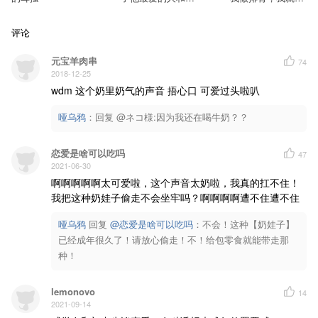
光以外...
喜欢姐姐了
评论
元宝羊肉串
74
2018-12-25
wdm 这个奶里奶气的声音 捂心口 可爱过头啦叭
哑乌鸦
：
回复 @ネコ様:因为我还在喝牛奶？？
恋爱是啥可以吃吗
47
2021-06-30
啊啊啊啊啊太可爱啦，这个声音太奶啦，我真的扛不住！
我把这种奶娃子偷走不会坐牢吗？啊啊啊啊遭不住遭不住
哑乌鸦
回复 
@恋爱是啥可以吃吗
：不会！这种【奶娃子】
已经成年很久了！请放心偷走！不！给包零食就能带走那
种！
lemonovo
14
2021-09-14