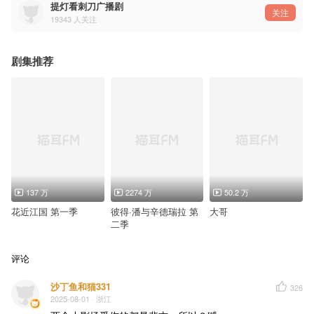
裴志：刘思岑@我叫刘思岑
提灯看刺刀广播剧
任家远：彭尧@彭尧-三途彼岸
关注
19343
人关注
同事1：闫子蔚@巴巴布莱克black
服务员：周侗@爱糖分的萝卜
参与演出：张胡子@了不起的张胡子丶、刘李桥@子乔菌、木小柏@木小柏、薄棠@是棠棠也是糖糖、
剧集推荐
——本故事架空，不映射现实任何城市和人物——
——猫耳FM独家播出，付费内容禁止二改、二传及商用——
137 万
2274 万
50.2 万
花近江国 第一季
彼得·潘与辛德瑞拉 第
大哥
二季
评论
沙丁鱼和猫331
326
2025-08-01
· 浙江