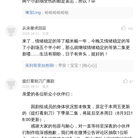
两个小剧场受伤的都是裴志，所以？🤣
琳宣Ling
：
哈哈哈哈哈哈
从未奢求回应
162
2025-08-01
· 甘肃
来了，情绪稳定的等了糯米糍一年，今晚又情绪稳定的等
了小剧场五个半小时，那么就继续情绪稳定的等第二集更
新喽……生活有期盼，日子有奔头，挺好的！
呆到骨里自然萌i
：
早安！宝宝！[给心心]
提灯看刺刀广播剧
87
2025-08-01
· 重庆
亲爱的各位听众小伙伴们：

       因剧组成员的身体状况暂未恢复，原定于本周五更新
的《提灯看刺刀》下季第二集，将延后至本周日（8月3日1
8:00更新）。

       感谢大家的包容与耐心，对一直等待至深夜的小伙伴
们制作组深感抱歉，我们将在微博公告评论区抽取1位听