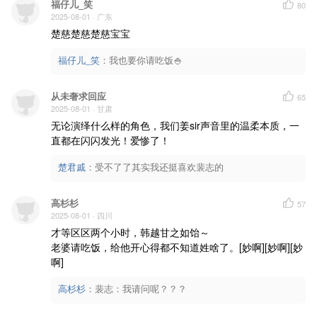
福仔儿_笑
80
2025-08-01
· 广东
楚慈楚慈楚慈宝宝
福仔儿_笑
：
我也要你请吃饭🍚
从未奢求回应
65
2025-08-01
· 甘肃
无论演绎什么样的角色，我们姜sir声音里的温柔本质，一
直都在闪闪发光！爱惨了！
楚君戚
：
受不了了其实我还挺喜欢裴志的
高杉杉
57
2025-08-01
· 四川
才等区区两个小时，韩越甘之如饴～

老婆请吃饭，给他开心得都不知道姓啥了。[妙啊][妙啊][妙
啊]
高杉杉
：
裴志：我请问呢？？？