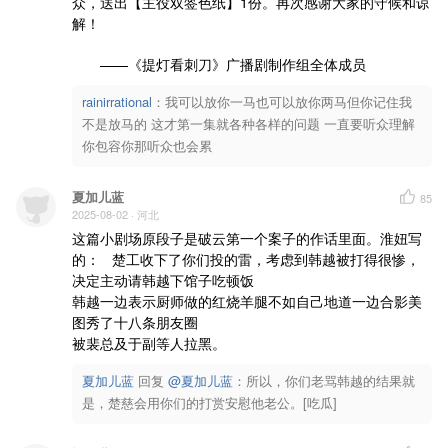
众，送出【主役双签色纸】1份。再次感谢大家的守候和谅
解！

       ——《提灯看刺刀》广播剧制作组全体成员
rainirrational
：
我可以放你一马也可以放你两马但你记住我
不是放马的 这才第一集就各种各样的问题 一直要听众理解
你包容你那听众也会累
夏加儿蓝
85
2025-08-02
· 河北
这篇小剧场原段子是破云第一个案子的作话里面。淮妞写
的：   楚工收下了你们投的雷，考虑到韩越被打得很惨，
决定主动请韩越下馆子吃顿饭

韩越一边表示厨师做的红烧羊腿不如自己地道一边合影美
图秀了十八条朋友圈

被裴总及于副等人拉黑。
夏加儿蓝
回复 
@夏加儿蓝
：所以，你们老骂韩越的结果就
是，楚慈会用你们的打赏安慰他老公。[吃瓜]