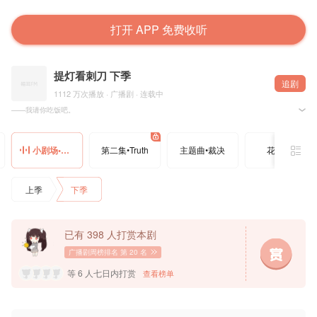
打开 APP 免费收听
提灯看刺刀 下季
追剧
1112 万次播放 · 广播剧 · 连载中
——我请你吃饭吧。
晋江文学城淮上原著，猫耳FM、光合积木联合出品，沐光工作室联合制作，广播剧《提灯看刺刀
小剧场•楚工请吃饭
第二集•Truth
主题曲•裁决
花絮01
=制作组=
策划：小火苗
编剧：六音@六音书钟晚
后期：怼怼@陈怼怼errr
上季
下季
统筹：八岁@八八八八八岁
Q版绘制：Acheng@大个菠萝饭
海报设计：欢喜
宣传：泡芙
字幕组： @OCIR·字幕组
已有 398 人打赏本剧
=配音组=
广播剧周榜排名
第 20 名
配音导演：刘芊含@刘毛一一
配音统筹：雪梨
等 6 人七日内打赏
查看榜单
录音师：海樘 @海樘不是棠
======================
楚慈：姜广涛@姜广涛
韩越：赵成晨@赵成晨要努力开心呀