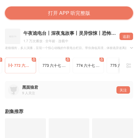
打开 APP 听完整版
午夜诡电台丨深夜鬼故事丨灵异惊悚丨恐怖刺激丨身临其境
追剧
1.7 万次播放 · 全年龄 · 连载中
老狼领衔，多人演播，呈现一个惊心动魄的午夜电台栏目。带你身临其境，体验诡异迷离的深夜鬼
我是一个偏远县城里的广播电台播音员。虽然我刚刚大学毕业两年多，但是我的“深夜诡故事”，是
772 六十六 深夜食堂15
773 六十七 不要往下看1
774 六十七 不要往下看2
775 六十七 不要往下看3
节目播出已有一年多的时间，在这一年多，除了编导和我自己准备的稿件，还有还有很多听友，
黑面狼君
关注
9
人关注
剧集推荐