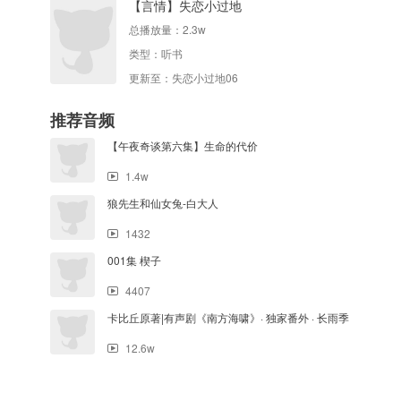
【言情】失恋小过地
总播放量：
2.3w
类型：
听书
更新至：失恋小过地06
推荐音频
【午夜奇谈第六集】生命的代价
1.4w
狼先生和仙女兔-白大人
1432
001集 楔子
4407
卡比丘原著|有声剧《南方海啸》· 独家番外 · 长雨季
12.6w