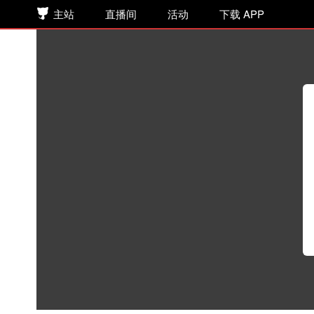
主站
直播间
活动
下载 APP
793 六十九 异样的重逢2
听书
>
网络小说