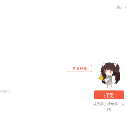
展开 >
我的“深夜诡故事”，是我们台收听人数最多的节目。每天的午夜十分便是我录播节
漫长夜色中，由于种种原因而失眠的人。但是，我只负责午夜陪伴，听完节目后能不
，还有还有很多听友，一直在为我提供节目素材。而且听友的供稿占了我节目
的故事，让更多人听到，那就来联系我吧
查看榜单
榜首吧~
打赏
成为霸占榜单第一人
吧