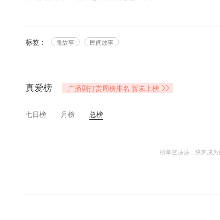
我是一个偏远县城里的广播电台播音员。虽然我刚刚大学毕业两年多，但是
目的时间，“老狼”正是我在节目里的名字。我的节目是为了解救那些，在
能安心睡去，我就不敢保证了。
标签：
鬼故事
民间故事
节目播出已有一年多的时间，在这一年多，除了编导和我自己准备的稿件
的大多数，他们的很多故事非常的离奇诡异，吸引人。如果你想让我讲出你
真爱榜
广播剧打赏周榜排名
暂未上榜
七日榜
月榜
总榜
榜单空荡荡，快来成为