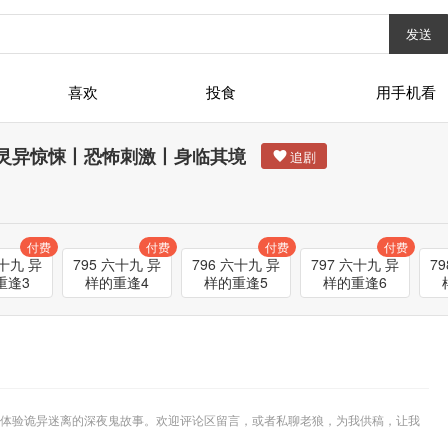
发送
喜欢
投食
用手机看
灵异惊悚丨恐怖刺激丨身临其境
付费
付费
付费
付费
十九 异
795 六十九 异
796 六十九 异
797 六十九 异
79
重逢3
样的重逢4
样的重逢5
样的重逢6
体验诡异迷离的深夜鬼故事。欢迎评论区留言，或者私聊老狼，为我供稿，让我