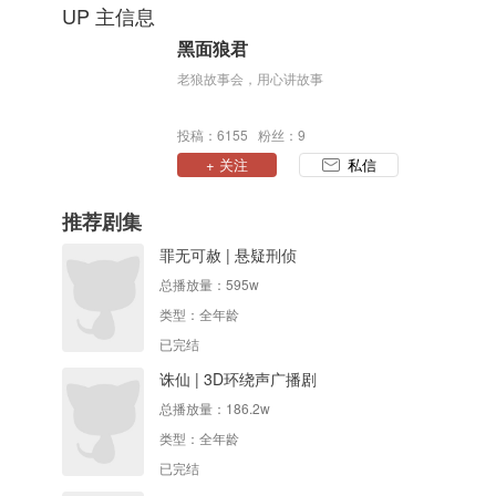
UP 主信息
黑面狼君
老狼故事会，用心讲故事
投稿：6155 粉丝：9
+ 关注
私信
推荐剧集
罪无可赦 | 悬疑刑侦
总播放量：
595w
类型：
全年龄
已完结
诛仙 | 3D环绕声广播剧
总播放量：
186.2w
类型：
全年龄
已完结