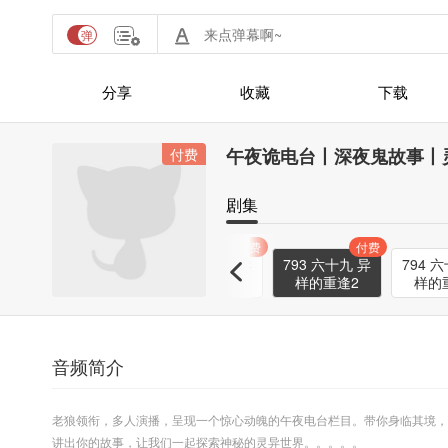
分享
收藏
下载
午夜诡电台丨深夜鬼故事丨
付费
剧集
付费
付费
付费
付费
791 六十八 鬼
792 六十九 异
793 六十九 异
794 六
9
媳妇怀上了11
样的重逢1
样的重逢2
样的
音频简介
老狼领衔，多人演播，呈现一个惊心动魄的午夜电台栏目。带你身临其境，
讲出你的故事，让我们一起探索神秘的灵异世界。。。。。