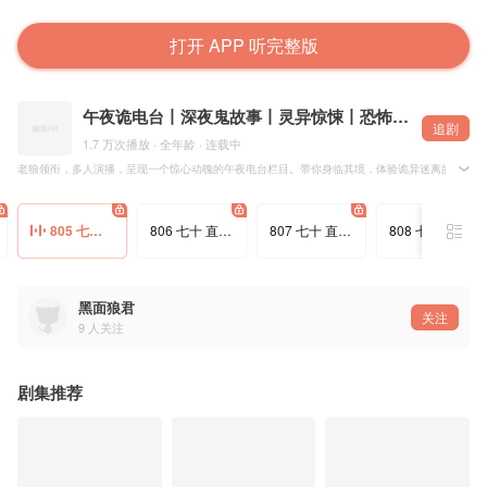
打开 APP 听完整版
午夜诡电台丨深夜鬼故事丨灵异惊悚丨恐怖刺激丨身临其境
追剧
1.7 万次播放 · 全年龄 · 连载中
老狼领衔，多人演播，呈现一个惊心动魄的午夜电台栏目。带你身临其境，体验诡异迷离的深夜鬼
我是一个偏远县城里的广播电台播音员。虽然我刚刚大学毕业两年多，但是我的“深夜诡故事”，是
805 七十 直播捉鬼6
806 七十 直播捉鬼7
807 七十 直播捉鬼8
808 七十 直播捉鬼9
节目播出已有一年多的时间，在这一年多，除了编导和我自己准备的稿件，还有还有很多听友，
黑面狼君
关注
9
人关注
剧集推荐