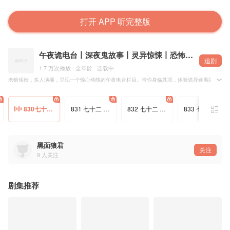
打开 APP 听完整版
午夜诡电台丨深夜鬼故事丨灵异惊悚丨恐怖刺激丨身临其境
追剧
1.7 万次播放 · 全年龄 · 连载中
老狼领衔，多人演播，呈现一个惊心动魄的午夜电台栏目。带你身临其境，体验诡异迷离的深夜鬼
我是一个偏远县城里的广播电台播音员。虽然我刚刚大学毕业两年多，但是我的“深夜诡故事”，是
830七十二 人脸树1
831 七十二 人脸树2
832 七十二 人脸树3
833 七十二 人脸树4
节目播出已有一年多的时间，在这一年多，除了编导和我自己准备的稿件，还有还有很多听友，
黑面狼君
关注
9
人关注
剧集推荐