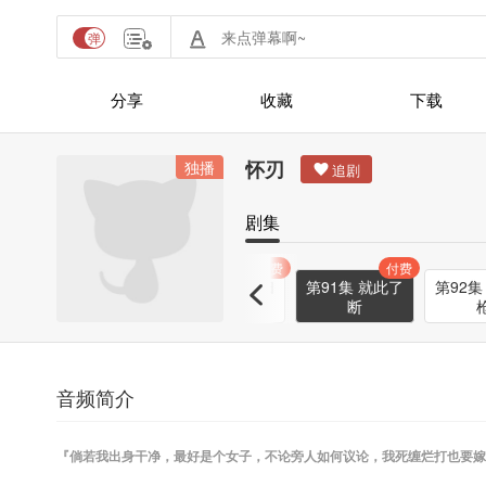
分享
收藏
下载
怀刃
独播
剧集
付费
付费
付费
付费
你的
第89集 我来晚
第90集 一个归
第91集 就此了
第92集
了
处
断
音频简介
『倘若我出身干净，最好是个女子，不论旁人如何议论，我死缠烂打也要嫁