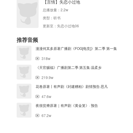
【言情】失恋小过地
总播放量：
2.2w
类型：
听书
更新至：失恋小过地06
推荐音频
漫漫何其多原著广播剧《FOG[电竞]》第二季 第一集
318w
《天官赐福》广播剧第二季·第五集·温柔乡
219.9w
花卷原著丨有声剧《封建糟粕》剧情预告·思凡
47.6w
夜很贫瘠原著｜有声剧《黄金笼》· 预告
67.2w