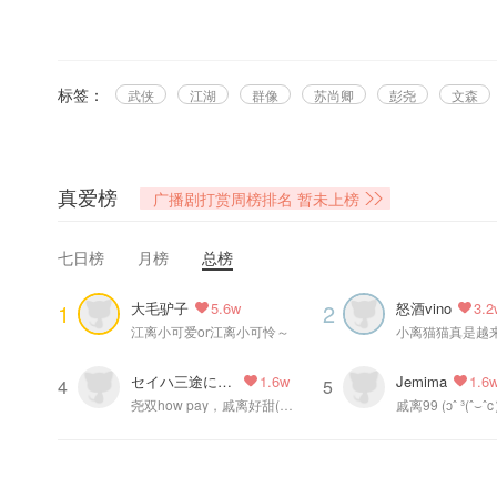
如似我闻原著，觉醒时代、九怀中文网联合出品制作，九万哩工作室录制，猫
⊱— 配音组 —⊰
路扬 饰 旁白
标签：
武侠
江湖
群像
苏尚卿
彭尧
文森
彭尧 饰 戚朝夕
苏尚卿 饰 江离
史泽鲲 饰 沈知言
文森 饰 尹怀殊
真爱榜
广播剧打赏周榜排名
暂未上榜
曲正 饰 沈慎思
风神叹 饰 秦征
七日榜
月榜
总榜
薛羽峰 饰 江仲越
参与演出：迦陵千叶、君宿酒、王飞扬、夏崝、沐遥、泠落、偌镝 、李衍
大毛驴子
怒酒vino
1
2
5.6w
3.2
江离小可爱or江离小可怜～
小离猫猫真是越
⊱— 制作组 —⊰
制作人：西门紫烟、小光
セイハ三途にハマリ中
Jemima
1.6w
1.6
编剧：杨杠杠
4
5
尧双how pay，戚离好甜(〃'▽'〃
戚离99 (ɔˆ ³(ˆ⌣ˆ
配音导演：西门紫烟
统筹：田田
对轨：二哈
后期：蘑菇