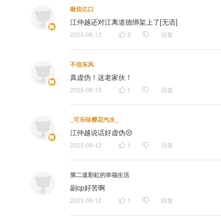
啾炫亿口
江仲越还对江离道德绑架上了[无语]
2025-08-12
2
回复
不信东风
真虚伪！这老家伙！
2025-08-13
1
回复
_可乐味樱花汽水_
江仲越说话好虚伪😒
2025-08-12
1
回复
第二道彩虹的幸福生活
副cp好苦啊
2025-08-12
1
回复