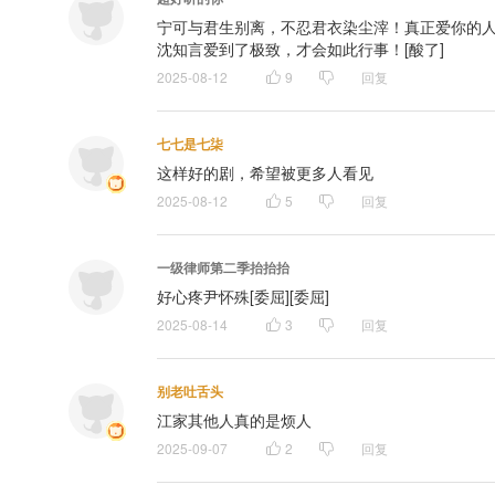
宁可与君生别离，不忍君衣染尘滓！真正爱你的
沈知言爱到了极致，才会如此行事！[酸了]
2025-08-12
9
回复
七七是七柒
这样好的剧，希望被更多人看见
2025-08-12
5
回复
一级律师第二季抬抬抬
好心疼尹怀殊[委屈][委屈]
2025-08-14
3
回复
别老吐舌头
江家其他人真的是烦人
2025-09-07
2
回复