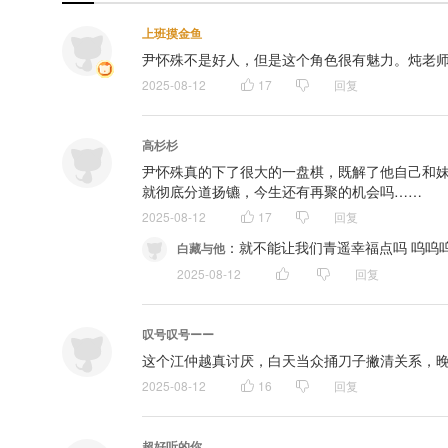
上班摸金鱼
尹怀殊不是好人，但是这个角色很有魅力。炖老师
2025-08-12
17
回复
高杉杉
尹怀殊真的下了很大的一盘棋，既解了他自己和
就彻底分道扬镳，今生还有再聚的机会吗……
2025-08-12
17
回复
：
就不能让我们青遥幸福点吗 呜呜
白藏与他
2025-08-12
回复
叹号叹号ーー
这个江仲越真讨厌，白天当众捅刀子撇清关系，晚
2025-08-12
16
回复
超好听的你