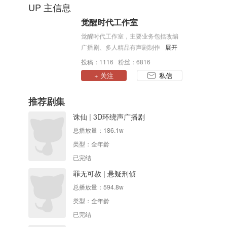
UP 主信息
觉醒时代工作室
觉醒时代工作室，主要业务包括改编
广播剧、多人精品有声剧制作出品；
展开
下设二九次元原创工作室，专注原创
投稿：1116 粉丝：6816
品牌制作、原创IP孵化。
+ 关注
私信
推荐剧集
诛仙 | 3D环绕声广播剧
总播放量：
186.1w
类型：
全年龄
已完结
罪无可赦 | 悬疑刑侦
总播放量：
594.8w
类型：
全年龄
已完结