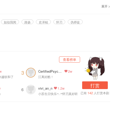
耳FM独播，古风纯爱有声剧《怀刃》，5月17日起每日20点更新，欢迎收听~
展开 >
如似我闻
路扬
史泽鲲
怀刃
伪师徒
查看榜单
珩、寒冬、梅媛菲、赵灵泽、贾涤翾、张文婕、张硕、毛润浙、宗天泽、灵均等
CertifiedPsychopath
3
w
2w
来越软和了
江离好酷！
打赏
vivi_an_n
w
1.2w
6
已有
142
人打赏本剧
c）
小苏生日快乐ෆ. ෆ⃛怀刃真好听