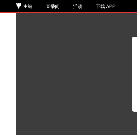
主站
直播间
活动
下载 APP
《怀刃》 第91集 就此了断
听书
>
网络小说