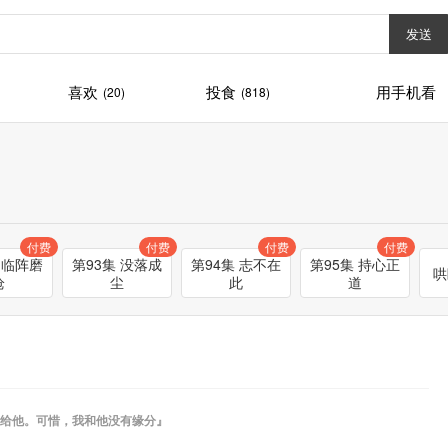
发送
喜欢
投食
用手机看
(20)
(818)
付费
付费
付费
付费
 临阵磨
第93集 没落成
第94集 志不在
第95集 持心正
哄
枪
尘
此
道
给他。可惜，我和他没有缘分』