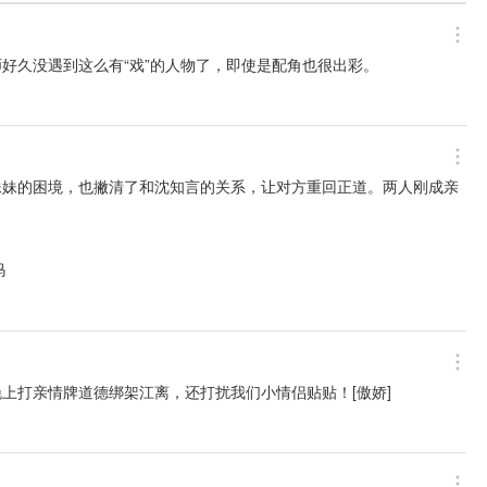
好久没遇到这么有“戏”的人物了，即使是配角也很出彩。
妹妹的困境，也撇清了和沈知言的关系，让对方重回正道。两人刚成亲
呜
上打亲情牌道德绑架江离，还打扰我们小情侣贴贴！[傲娇]