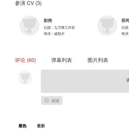
参演 CV
(
3
)
原创配乐：卿羽、解忧杂货店
录音师：任璐、文静
录音棚：九万哩
彭尧
苏
宣发：四妹
社团：
九万哩工作室
社团
原画：喵了个狐
饰演：
戚朝夕
饰演
PV：花信风
排版设计：菘芥
字幕：一枝字幕组
评论
60
弹幕列表
图片列表
——付费内容禁止二改、二传及商用——
表情
最热
最新