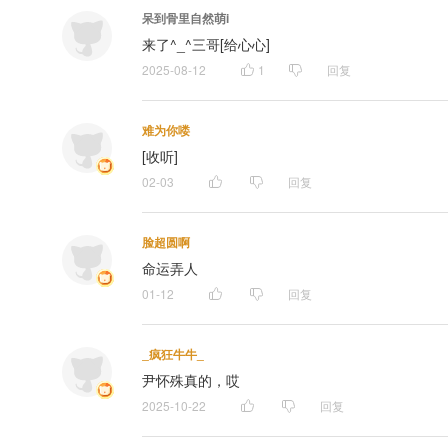
呆到骨里自然萌i
来了^_^三哥[给心心]
2025-08-12
1
回复
难为你喽
[收听]
02-03
回复
脸超圆啊
命运弄人
01-12
回复
_疯狂牛牛_
尹怀殊真的，哎
2025-10-22
回复