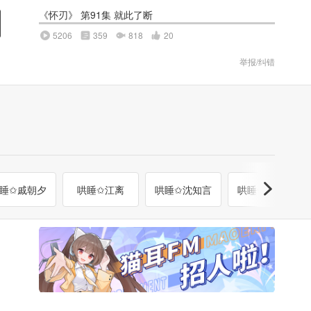
《怀刃》 第91集 就此了断
5206
359
818
20
举报/纠错
睡✩戚朝夕
哄睡✩江离
哄睡✩沈知言
哄睡✩尹怀殊