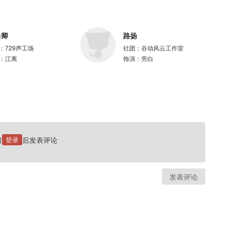
尚卿
路扬
：
729声工场
社团：
谷动风云工作室
：
江离
饰演：
旁白
请
登录
后发表评论
发表评论