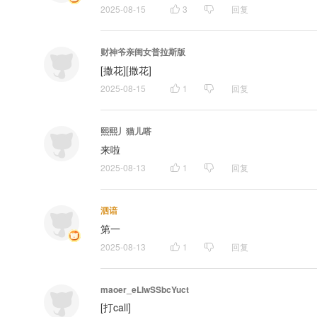
2025-08-15
3
回复
财神爷亲闺女普拉斯版
[撒花][撒花]
2025-08-15
1
回复
熙熙丿猫儿嗒
来啦
2025-08-13
1
回复
泗谙
第一
2025-08-13
1
回复
maoer_eLIwSSbcYuct
[打call]