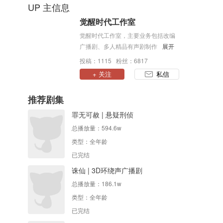
UP 主信息
觉醒时代工作室
觉醒时代工作室，主要业务包括改编
广播剧、多人精品有声剧制作出品；
展开
下设二九次元原创工作室，专注原创
投稿：1115 粉丝：6817
品牌制作、原创IP孵化。
+ 关注
私信
推荐剧集
罪无可赦 | 悬疑刑侦
总播放量：
594.6w
类型：
全年龄
已完结
诛仙 | 3D环绕声广播剧
总播放量：
186.1w
类型：
全年龄
已完结