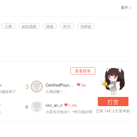
耳FM独播，古风纯爱有声剧《怀刃》，5月17日起每日20点更新，欢迎收听~
展开 >
江离
如似我闻
路扬
怀刃
伪师徒
、偌镝 、李衍珩、寒冬、梅媛菲、赵灵泽、贾涤翾、张文婕、张硕、毛润浙、宗
查看榜单
CertifiedPsychopath
3
w
2w
来越软和了
江离好酷！
打赏
vivi_an_n
w
1.2w
6
已有
142
人打赏本剧
c）
小苏生日快乐ෆ. ෆ⃛怀刃真好听