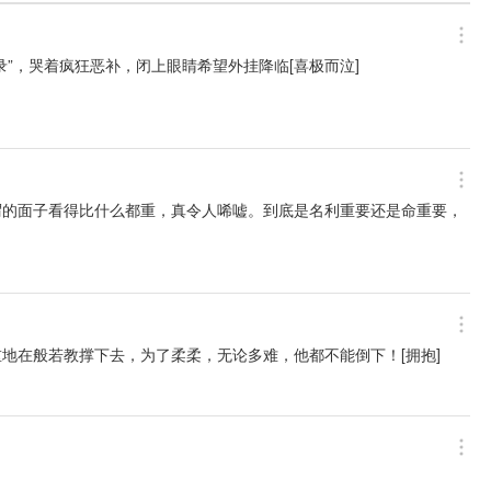
”，哭着疯狂恶补，闭上眼睛希望外挂降临[喜极而泣]

谓的面子看得比什么都重，真令人唏嘘。到底是名利重要还是命重要，
地在般若教撑下去，为了柔柔，无论多难，他都不能倒下！[拥抱]