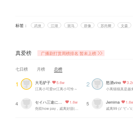
如似我闻原著，觉醒时代、九怀中文网联合出品制作，九万哩工作室录制，猫
⊱— 配音组 —⊰
路扬 饰 旁白
标签：
武侠
江湖
斑马
群像
苏尚卿
文森
彭尧 饰 戚朝夕
苏尚卿 饰 江离
文森 饰 尹怀殊
斑马 饰 江兰泽
真爱榜
广播剧打赏周榜排名
暂未上榜
路扬 饰 宁钰
参与演出：迦陵千叶、君宿酒、曲正、王飞扬、夏崝、风神叹、沐遥、泠落
七日榜
月榜
总榜
天泽、灵均等
大毛驴子
怒酒vino
1
2
5.6w
3.2
⊱— 制作组 —⊰
江离小可爱or江离小可怜～
小离猫猫真是越
制作人：西门紫烟、小光
编剧：杨杠杠
セイハ三途にハマリ中
Jemima
1.6w
1.6
配音导演：西门紫烟
4
5
尧双how pay，戚离好甜(〃'▽'〃
戚离99 (ɔˆ ³(ˆ⌣ˆ
统筹：田田
对轨：二哈
后期：三樱
原创配乐：卿羽、解忧杂货店