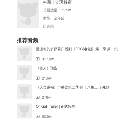
神藏 | 古玩解密
总播放量：
71.5w
类型：
全年龄
已完结
推荐音频
漫漫何其多原著广播剧《FOG[电竞]》第二季 第一集
317.9w
《贵人》预告
21.6w
《天官赐福》广播剧第二季·第十八集上·了死结
219w
Official Trailer | 正式预告
63.5w