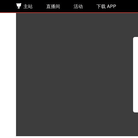
主站
直播间
活动
下载 APP
《怀刃》 第92集 临阵磨枪
听书
>
网络小说