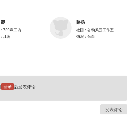
尚卿
路扬
：
729声工场
社团：
谷动风云工作室
：
江离
饰演：
旁白
请
登录
后发表评论
发表评论