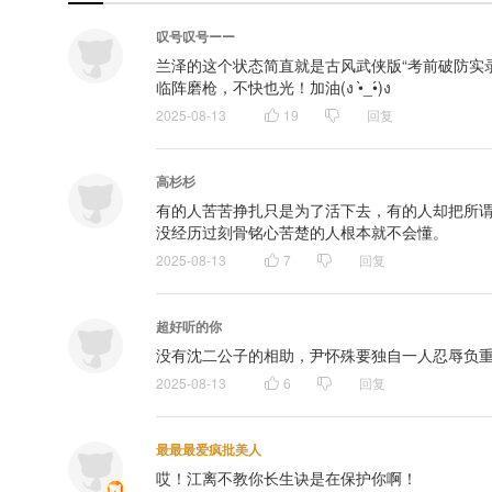
叹号叹号ーー
兰泽的这个状态简直就是古风武侠版“考前破防实录
临阵磨枪，不快也光！加油(ง •̀_•́)ง
2025-08-13
19
回复
高杉杉
有的人苦苦挣扎只是为了活下去，有的人却把所
没经历过刻骨铭心苦楚的人根本就不会懂。
2025-08-13
7
回复
超好听的你
没有沈二公子的相助，尹怀殊要独自一人忍辱负重
2025-08-13
6
回复
最最最爱疯批美人
哎！江离不教你长生诀是在保护你啊！