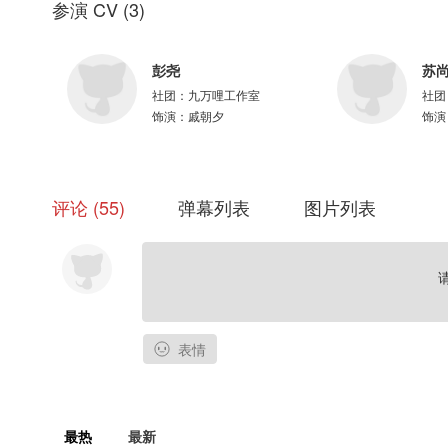
参演 CV
(
3
)
录音师：任璐、文静
录音棚：九万哩
宣发：四妹
彭尧
苏
原画：喵了个狐
社团：
九万哩工作室
社团
PV：花信风
饰演：
戚朝夕
饰演
排版设计：菘芥
字幕：一枝字幕组
——付费内容禁止二改、二传及商用——
评论
55
弹幕列表
图片列表
表情
最热
最新