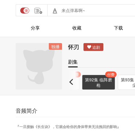
分享
收藏
下载
怀刃
独播
剧集
付费
付费
付费
付费
来晚
第90集 一个归
第91集 就此了
第92集 临阵磨
第93集
处
断
枪
音频简介
『一旦接触《长生诀》，它就会给你的身体带来无法挽回的影响』