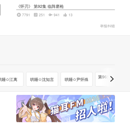
《怀刃》 第92集 临阵磨枪
7791
251
941
13
举报/纠错
付费
第96集 叛徒余
哄睡✩江离
哄睡✩沈知言
哄睡✩尹怀殊
孽