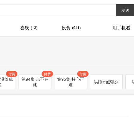
发送
喜欢
投食
用手机看
(13)
(941)
付费
付费
付费
 没落成
第94集 志不在
第95集 持心正
哄睡✩戚朝夕
尘
此
道