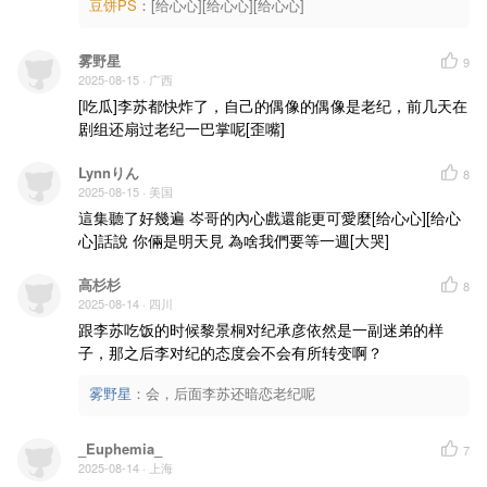
豆饼PS
：
[给心心][给心心][给心心]
雾野星
9
2025-08-15
· 广西
[吃瓜]李苏都快炸了，自己的偶像的偶像是老纪，前几天在
剧组还扇过老纪一巴掌呢[歪嘴]
Lynnりん
8
2025-08-15
· 美国
這集聽了好幾遍 岑哥的內心戲還能更可愛麼[给心心][给心
心]話說 你倆是明天見 為啥我們要等一週[大哭]
高杉杉
8
2025-08-14
· 四川
跟李苏吃饭的时候黎景桐对纪承彦依然是一副迷弟的样
子，那之后李对纪的态度会不会有所转变啊？
雾野星
：
会，后面李苏还暗恋老纪呢
_Euphemia_
7
2025-08-14
· 上海