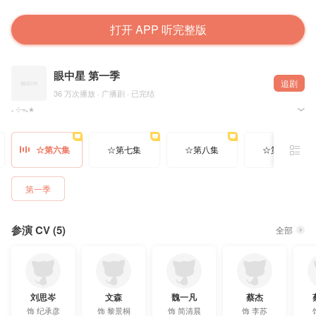
打开 APP 听完整版
眼中星 第一季
追剧
36 万次播放 · 广播剧 · 已完结
₊ ⊹ᯓ★
好开心，前辈想跟我发展更深的关系。₊ ⊹ᯓ★
涂抹时间 蓝淋原著，猫耳FM出品，野声文化录制，广播剧《眼中星》第一季，欢迎收听~
☆第六集
☆第七集
☆第八集
☆第九集
⋆︵制作组︵⋆
制作：阿仓@次昂仓
统筹：八岁@八八八八八岁
编剧：阿灯
第一季
对轨：夏夏
后期：锦瑟
海报画师：Gn干干@Gn干干
海报设计：旺旺小早@旺旺小早
参演 CV (5)
标题设计：10@气味野生定制
全部
字幕：@OCIR·字幕组
⋆︵配音组︵⋆
配音导演：刘曼@四又兮
录音师：涛涛@初与遇见9 康康@团子有四只猫
——————————————————
刘思岑
文森
魏一凡
蔡杰
纪承彦：刘思岑@我叫刘思岑
黎景桐：文森@文火炖森蘑
饰
纪承彦
饰
黎景桐
饰
简清晨
饰
李苏