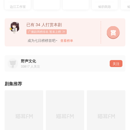
简清晨：魏一凡@魏一凡-w-
李苏：蔡杰@大愚人杰
边江工作室
鲸韵凯歌
志哥：张铎@白骆驼八分饱九分胖十分张铎
浩呆：蔡壮壮@Strongone壮
王文东：王澍@王澍81
已有 34 人打赏本剧
参与演出：曹一茜、陈景妍、张雨濛、四喜、杨瑨晗、苏阳林、辰羽、薛羽峰、李翰林、夏觅尘
广播剧周榜排名
暂未上榜
⋆︵主题曲•拾星︵⋆
作词：泓溪@世界会好吗会好吗会好吗
成为七日榜榜首吧~
查看榜单
作曲：小吴太太@我是小吴太太
编曲：小吴太太
演唱：撬锁老羊LeO@撬锁老羊LeO
和声：撬锁老羊LeO、小吴太太
混音/母带：小吴太太
野声文化
制作统筹：夏初临@夏初Lin-
关注
制作：夏临泛音@夏临泛音制造中心
33817
人关注
——本作品为有偿版权内容，禁止二改、二传及商用——
剧集推荐