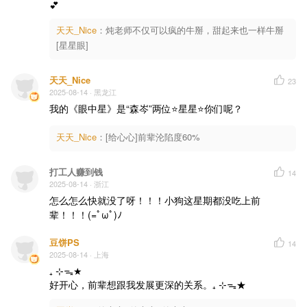
💕
天天_Nice
：
炖老师不仅可以疯的牛掰，甜起来也一样牛掰
[星星眼]
天天_Nice
23
2025-08-14
· 黑龙江
我的《眼中星》是“森岑”两位⭐星星⭐你们呢？
天天_Nice
：
[给心心]前辈沦陷度60%
打工人赚到钱
14
2025-08-14
· 浙江
怎么怎么快就没了呀！！！小狗这星期都没吃上前
辈！！！(=ﾟωﾟ)ﾉ
豆饼PS
14
2025-08-14
· 上海
₊ ⊹ᯓ★

好开心，前辈想跟我发展更深的关系。₊ ⊹ᯓ★