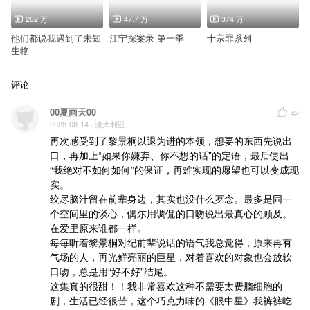
262 万
47.7 万
374 万
他们都说我遇到了未知
江宁探案录 第一季
十宗罪系列
生物
评论
00夏雨天00
42
2025-08-14
· 澳大利亚
再次感受到了黎景桐以退为进的本领，想要的东西先说出
口，再加上“如果你嫌弃、你不想的话”的定语，最后使出
“我绝对不如何如何”的保证，再难实现的愿望也可以变成现
实。

绞尽脑汁留在前辈身边，其实也没什么歹念。最多是同一
个空间里的谈心，偶尔用调侃的口吻说出最真心的顾及。
在爱里原来谁都一样。

每每听着黎景桐对纪前辈说话的语气我总觉得，原来再有
气场的人，再光鲜亮丽的巨星，对着喜欢的对象也会放软
口吻，总是用“好不好”结尾。

这集真的很甜！！我非常喜欢这种不需要太费脑细胞的
剧，生活已经很苦，这个巧克力味的《眼中星》我裤裤吃