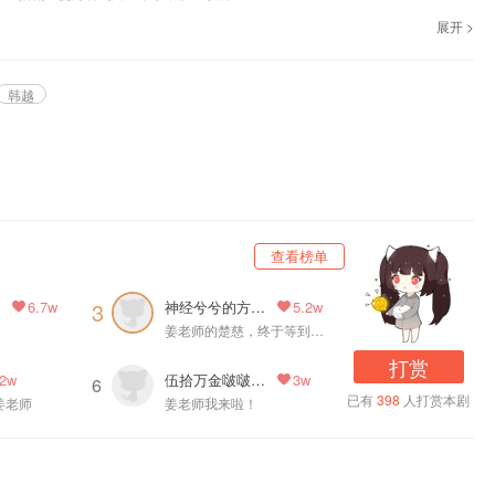
展开 >
韩越
查看榜单
CN
神经兮兮的方同学
3
6.7w
5.2w
姜老师的楚慈，终于等到你～
打赏
伍拾万金啵啵啵酱
.2w
3w
6
已有
398
人打赏本剧
姜老师
姜老师我来啦！