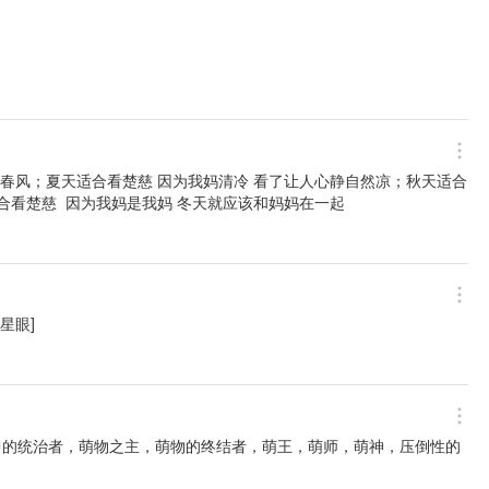
沐春风；夏天适合看楚慈 因为我妈清冷 看了让人心静自然凉；秋天适合
楚慈  因为我妈是我妈 冬天就应该和妈妈在一起 ​​​
星眼]
中的统治者，萌物之主，萌物的终结者，萌王，萌师，萌神，压倒性的