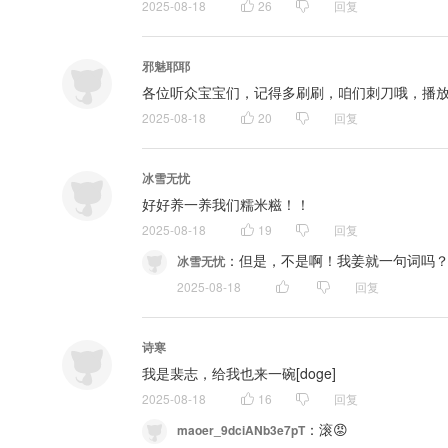
2025-08-18
26
回复
邪魅耶耶
各位听众宝宝们，记得多刷刷，咱们刺刀哦，播
2025-08-18
20
回复
冰雪无忧
好好养一养我们糯米糍！！
2025-08-18
19
回复
：
但是，不是啊！我姜就一句词吗
冰雪无忧
2025-08-18
回复
诗寒
我是裴志，给我也来一碗[doge]
2025-08-18
16
回复
：
滚😡
maoer_9dciANb3e7pT