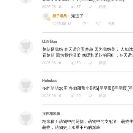
2025-08-18
57
回复
：
知道了～
椰子喵桑
2025-08-18
1
回复
咏而归ag
楚慈是我妈 春天适合看楚慈 因为我妈美 让人如
看楚慈 因为我妈温柔 像暖和柔软的围巾；冬天适合看
2025-08-18
53
回复
Hohokoo
多约萌萌qq图 多做甜甜小剧场[星星眼][星星眼][星
2025-08-18
30
回复
捏捏糯米糍
糯米糍！萌物中的萌物，萌物中的支配者，萌物
萌物，萌物史上永垂不朽的巅峰