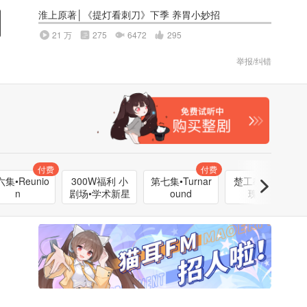
淮上原著│《提灯看刺刀》下季 养胃小妙招
21 万
275
6472
295
举报/纠错
付费
付费
集•Reunio
300W福利 小
第七集•Turnar
楚工教你做玫
n
剧场•学术新星
ound
瑰元宵