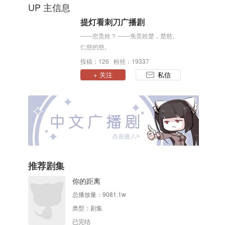
UP 主信息
提灯看刺刀广播剧
——您贵姓？ ——免贵姓楚，楚慈。
仁慈的慈。
投稿：126 粉丝：19337
+ 关注
私信
推荐剧集
你的距离
总播放量：
9081.1w
类型：
剧集
已完结