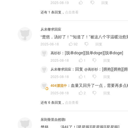
2025-08-19
回复
还有
1
条回复，
点击查看
从未奢求回应
“楚慈，汤好了！”“知道了！”被这八个字温暖治愈
2025-08-18
92
回复
：
[脱单doge][脱单doge][脱单doge]
高杉杉
2025-08-18
1
回复
：
回复 
：[拥抱][拥抱][拥
从未奢求回应
@高杉杉
2025-08-18
1
回复
：
血量又回升了一点，需要再多点
404漂流中
2025-08-18
2
回复
还有
6
条回复，
点击查看
呆到骨里自然萌i
楚慈………汤好了！[星星眼][星星眼][星星眼]