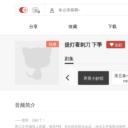
分享
收藏
下载
提灯看刺刀 下季
独播
剧集
付费
付费
200W福利 小
第五集•T
ve
第四集•Dark
养胃小妙招
剧场•皮卡丘
ne
音频简介
——楚慈，汤好了！
晋江文学城淮上原著，猫耳FM、光合积木联合出品，沐光工作室联合制作