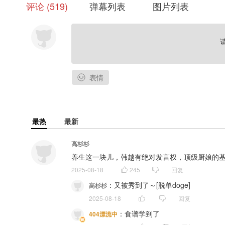
评论
519
弹幕列表
图片列表
表情
最热
最新
高杉杉
养生这一块儿，韩越有绝对发言权，顶级厨娘的基本素
2025-08-18
245
回复
：
又被秀到了～[脱单doge]
高杉杉
2025-08-18
回复
：
食谱学到了
404漂流中