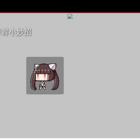
养胃小妙招