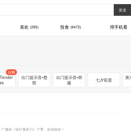
发送
喜欢
投食
用手机看
(295)
(6472)
付费
ender
出门提示音•楚
出门提示音•韩
第六
七夕彩蛋
ss
慈
越
，广播剧《提灯看刺刀》下季，欢迎收听！