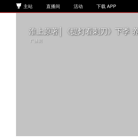
主站
直播间
活动
下载 APP
淮上原著│《提灯看刺刀》下季 
广播剧