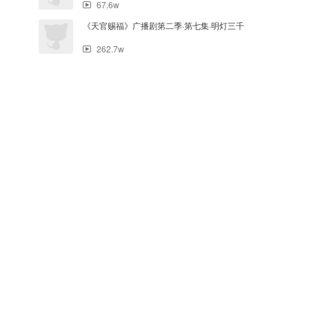
67.6w
《天官赐福》广播剧第二季·第七集·明灯三千
262.7w