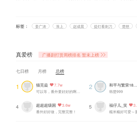
=制作组=
策划：小火苗
编剧：六音@六音书钟晚
标签：
姜广涛
淮上
赵成晨
提灯看刺刀
楚慈
后期：怼怼@陈怼怼errr
统筹：八岁@八八八八八岁
Q版绘制：秋葵@_Okraa
题字：酸橙汁@一勺酸橙汁
真爱榜
广播剧打赏周榜排名
暂未上榜
宣传：泡芙
字幕组： @OCIR·字幕组
七日榜
月榜
总榜
=配音组=
猫芫焱
和平与繁荣188
1
2
7.7w
楚慈：姜广涛@姜广涛
可以等，番外要好好的啊啊啊啊，你懂的
韩楚999
韩越：赵成晨@赵成晨要努力开心呀
超超超级困
福仔儿_笑
3.6w
3
——本故事架空，不映射现实任何城市和人物——
4
5
番外好好做，完整完整！
糯米糍好可爱～
——猫耳FM独家播出，付费内容禁止二改、二传及商用——